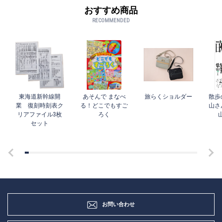
おすすめ商品
RECOMMENDED
東海道新幹線開
あそんで まなべ
旅らくショルダー
散歩
業 復刻時刻表ク
る！どこでもすご
山さ
リアファイル3枚
ろく
セット
お問い合わせ