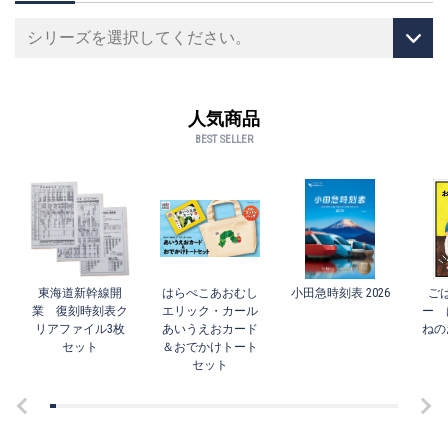
人気商品
BEST SELLER
東海道新幹線開
はらぺこあおむし
小田急時刻表 2026
ご
業 復刻時刻表ク
エリック・カール
ー 
リアファイル3枚
あいうえおカード
ねの
セット
＆おでかけトート
セット