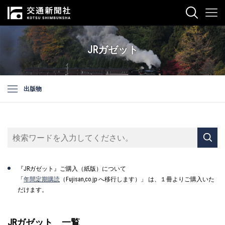
JRガゼット
出版物
『JRガゼット』ご購入（紙版）について
「
年間定期購読
（Fujisan,co.jp へ移行します）」 は、１冊よりご購入いた
だけます。
JRガゼット 一覧