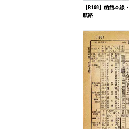
【P.168】函館本
航路