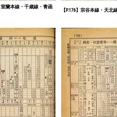
線・室蘭本線・千歳線・青函
【P.176】宗谷本線・天北