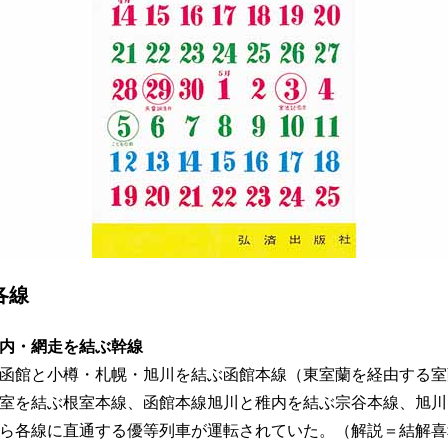
道各線
内・網走を結ぶ幹線
函館と小樽・札幌・旭川を結ぶ函館本線（東室蘭を経由する室
室を結ぶ根室本線、函館本線旭川と稚内を結ぶ宗谷本線、旭川
ら各線に直通する優等列車が運転されていた。（解説＝結解喜