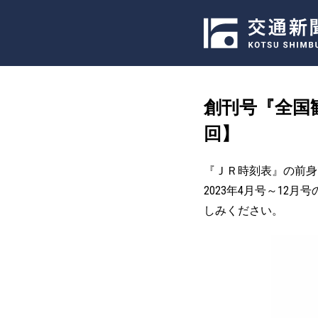
創刊号『全国観
回】
『ＪＲ時刻表』の前身
2023年4月号～12
しみください。