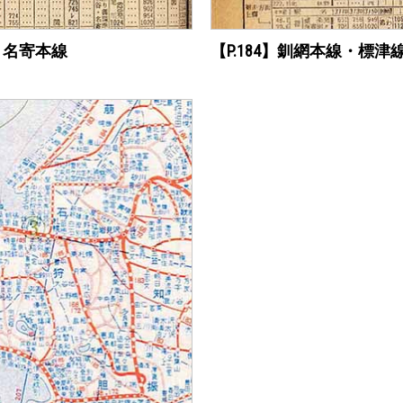
線・名寄本線
【P.184】釧網本線・標