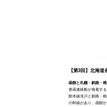
【第3回】北海
函館と札幌・釧路・稚
青函連絡船が発着する
館本線滝川と釧路・根
の幹線があり、函館か