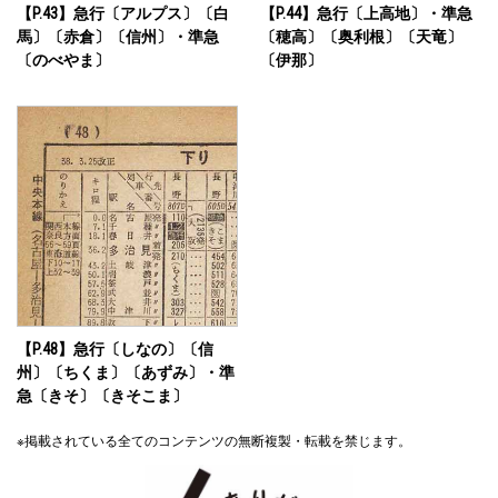
【P.43】急行〔アルプス〕〔白
【P.44】急行〔上高地〕・準急
馬〕〔赤倉〕〔信州〕・準急
〔穂高〕〔奥利根〕〔天竜〕
〔のべやま〕
〔伊那〕
【P.48】急行〔しなの〕〔信
州〕〔ちくま〕〔あずみ〕・準
急〔きそ〕〔きそこま〕
※掲載されている全てのコンテンツの無断複製・転載を禁じます。