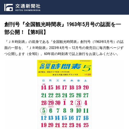
創刊号『全国観光時間表』1963年5月号の誌面を一
部公開！【第8回】
『ＪＲ時刻表』の前身である『全国観光時間表』創刊号（1963年5月号）の誌
面の一部を、『ＪＲ時刻表』2023年4月号～12月号の発売日に毎月数ページず
つ公開します（全9回）。60年前の時刻表で誌上旅行をお楽しみください。