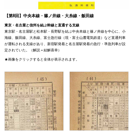
【第8回】中央本線・篠ノ井線・大糸線・飯田線
東京・名古屋と信州を結ぶ幹線と直通する支線
東京駅・名古屋駅と松本駅・長野駅を結ぶ中央本線と篠ノ井線を中心に、小
海線、飯田線、大糸線、富士急行線（現・富士山麓電気鉄道）など直通列車
が運転される支線があり、新宿駅発着と名古屋駅発着の急行・準急列車が設
定されていた。（解説＝結解喜幸）
★画像をクリックすると全体が表示されます。