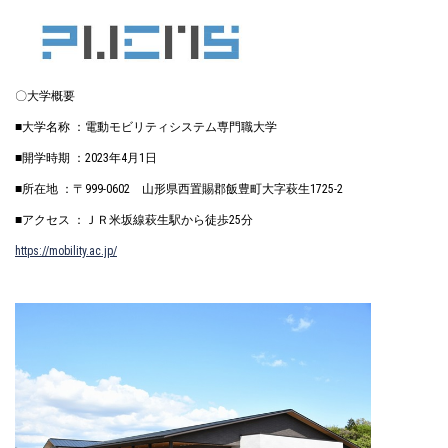
〇大学概要
■大学名称 ：電動モビリティシステム専門職大学
■開学時期 ：2023年4月1日
■所在地 ：〒999-0602 山形県西置賜郡飯豊町大字萩生1725-2
■アクセス ：ＪＲ米坂線萩生駅から徒歩25分
https://mobility.ac.jp/