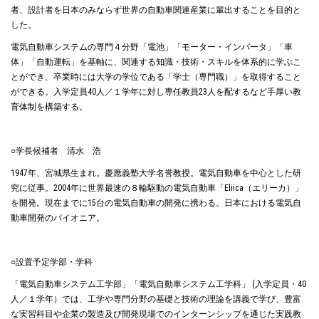
者、設計者を日本のみならず世界の自動車関連産業に輩出することを目的と
した。
電気自動車システムの専門４分野「電池」「モーター・インバータ」「車
体」「自動運転」を基軸に、関連する知識・技術・スキルを体系的に学ぶこ
とができ、卒業時には大学の学位である「学士（専門職）」を取得すること
ができる。入学定員40人／１学年に対し専任教員23人を配するなど手厚い教
育体制を構築する。
○学長候補者 清水 浩
1947年、宮城県生まれ。慶應義塾大学名誉教授。電気自動車を中心とした研
究に従事。2004年に世界最速の８輪駆動の電気自動車「Eliica（エリーカ）」
を開発。現在までに15台の電気自動車の開発に携わる。日本における電気自
動車開発のパイオニア。
○設置予定学部・学科
「電気自動車システム工学部」「電気自動車システム工学科」 (入学定員・40
人／１学年）では、工学や専門分野の基礎と技術の理論を講義で学び、豊富
な実習科目や企業の製造及び開発現場でのインターンシップを通じた実践教