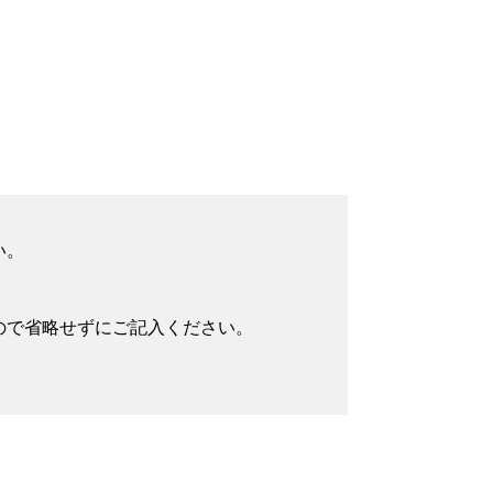
い。
ので省略せずにご記入ください。