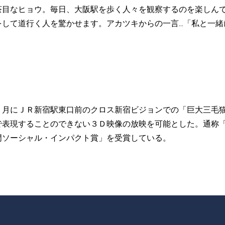
茶目なヒョウ。毎日、大阪駅を歩く人々を観察するのを楽しんで
して道行く人を驚かせます。アカツキからの一言...「私と一
７月にＪＲ新宿駅東口前のクロス新宿ビジョンでの「巨大三毛
表現することのできない３Ｄ映像の放映を可能とした。通称「
門ソーシャル・インパクト賞」を受賞している。