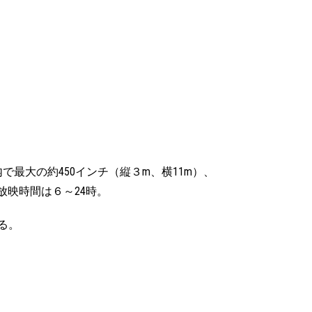
最大の約450インチ（縦３m、横11m）、
放映時間は６～24時。
る。