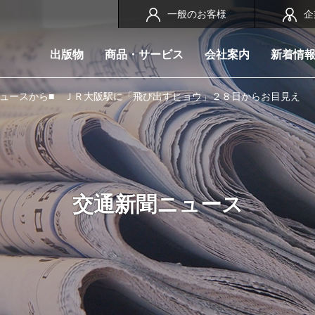
一般のお客様
企
出版物
商品・サービス
会社案内
新着情
ニュースから■ ＪＲ大阪駅に「飛び出すヒョウ」２８日からお目見え
交通新聞ニュース