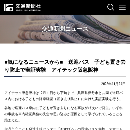
交通新聞ニュース
■気になるニュースから■ 送迎バス 子ども置き去
り防止で実証実験 アイテック阪急阪神
2022年11月24日
アイテック阪急阪神は12月１日から下旬まで、兵庫県伊丹市と共同で送迎バ
ス内における子どもの降車確認（置き去り防止）に向けた実証実験を行う。
各地で送迎バス車内に子どもが置き去りになる事故が相次いで発生。いずれ
の事故も車内確認業務の失念や思い込みが原因として挙げられていることを
踏まえた。
伊丹市立こども発達支援センター「あすぱる」の送迎バスで実施。スマート