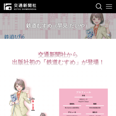
鉄道むすめ（早見 だいや）
交通新聞社から
出版社初の「鉄道むすめ」が登場！