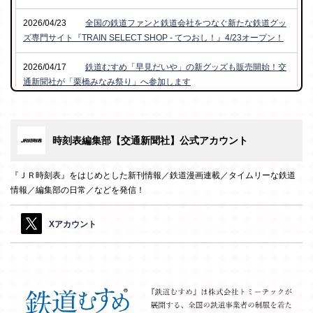
2026/04/23
全国の鉄道ファンと鉄道会社をつなぐ新たな鉄道グッ
ズ専門サイト『TRAIN SELECT SHOP - てつおし！』4/23オープン！
2026/04/17
鉄道むすめ「早見だいや」の新グッズも販売開始！交
通新聞社が「栗橋みなみ祭り」へ参加します
2025/11/19
「#早見だいやアクスタ」フォト投稿キャンペーン202
5-2026開催！
時刻表編集部【交通新聞社】公式アカウント
2025/10/01
交通新聞社「早見だいや」×北越急行「松代うさぎ」
鉄道むすめ特別コラボ企画を開催
『ＪＲ時刻表』をはじめとした新刊情報／鉄道漫画連載／タイムリーな鉄道
情報／編集部の日常／などを発信！
2025/10/01
『鉄道むすめ』早見 だいや新作グッズ第2弾を鉄道フ
ェスティバルで先行販売！
Xアカウント
2025/09/24
『鉄道むすめ』27名が協力！鉄道フェスティバルにて
オリジナル缶バッジをプレゼント！
2025/04/28
銚子電気鉄道「外川つくし」＆交通新聞社「早見だい
や」コラボ企画開催！