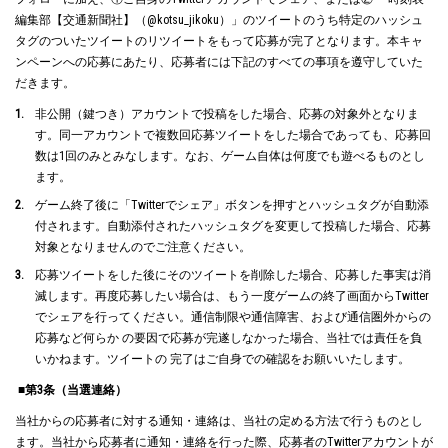
編集部【交通新聞社】（@kotsu_jikoku）」のツイートのうち特定のハッシュ
タグのついたツイートのリツイートをもって応募が完了となります。本キャ
ンペーンへの応募にあたり、応募者には下記のすべての事項を遵守していた
だきます。
非公開（鍵つき）アカウントで投稿をした場合、応募の対象外となりま
す。同一アカウントで複数回応募ツイートをした場合であっても、応募回
数は1回のみとみなします。なお、ゲーム自体は何度でも遊べるものとし
ます。
ゲーム終了後に「Twitterでシェア」ボタンを押すとハッシュタグが自動添
付されます。自動添付されたハッシュタグを変更して投稿した場合、応募
対象となりませんのでご注意ください。
応募ツイートをした後にそのツイートを削除した場合、応募した事実は消
滅します。再度応募したい場合は、もう一度ゲームの終了画面からTwitter
でシェアを行ってください。通信制限や通信障害、および通信圏外からの
応募など何らか の要因で応募が完遂しなかった場合、当社では責任を負
いかねます。ツイートの 完了はご自身での確認をお願いいたします。
■第3条（当選連絡）
当社からの応募者に対する通知・連絡は、当社の定める方法で行うものとし
ます。当社から応募者に通知・連絡を行った際、応募者のTwitterアカウントが