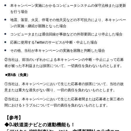
本キャンペーン実施にかかるコンピュータシステムの保守点検または更新
を行う場合
地震、落雷、火災、停電その他天災などの不可抗力により、本キャンペー
ンの実施・継続が困難となった場合
コンピュータまたは通信回線が事故などの外部要因により停止した場合
応募に使用するTwitterのサービスが中断・中止した場合
その他、当社が本キャンペーンの実施を困難と判断した場合
②当社は、前項のいずれかによる本キャンペーンの中断・中止によって応募
者が被った不利益または損害について、一切責任を負わないものとします。
■第6条（免責）
①当社は、本キャンペーンにおいて生じた応募者の損害について、当社の故
意または重大な過失がない限り、一切の責任を負わないものとします。
②当社は、本キャンペーンにおいて生じた応募者間または応募者と第三者の
間におけるトラブルについて一切の責任を負わないものとします。
【参考】
◆DJ鉄道楽ナビとの連動機能も！