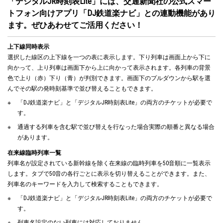
「デジタルJR時刻表Lite」には、交通新聞社の公式スマー
トフォン向けアプリ「DJ鉄道楽ナビ」との連動機能があり
ます。ぜひあわせてご活用ください！
上下線同時表示
選択した線区の上下線を一つの表に表示します。下り列車は画面上から下に
向かって、上り列車は画面下から上に向かって表示されます。各列車の背景
色で上り（赤）下り（青）が判別できます。画面下のプルダウンから駅を選
んでその駅の発時刻基準で並び替えることもできます。
「DJ鉄道楽ナビ」と「デジタルJR時刻表Lite」の両方のチケットが必要で
す。
通過する列車を含む駅で並び替えを行なった場合実際の順番と異なる場合
があります。
在来線臨時列車一覧
列車名が設定されている新幹線を除く在来線の臨時列車を50音順に一覧表示
します。タブで50音の各行ごとに表示を切り替えることができます。また、
列車名のキーワードを入力して検索することもできます。
「DJ鉄道楽ナビ」と「デジタルJR時刻表Lite」の両方のチケットが必要で
す。
列車名設定のない列車には対応しておりません。