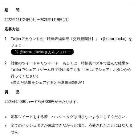
期 間
2022年12月24日(土)〜2023年1月9日(月)
応募方法
Twitterアカウントの「時刻表編集部【交通新聞社】」（@kotsu_jikoku）を
フォロー
対象のツイートをリツイート もしくは 時刻表パズルで遊んだ結果を
Twitterでシェア（ゲーム終了後に出てくる「Twitterでシェア」ボタンから
行ってください）
※遊んだ結果をシェアすると当選確率3倍UP！
賞 品
50名様にQUOカードPay3,000円が当たります。
応募ツイートをする際、ハッシュタグは消さないようにしてください。
全てのハッシュタグが確認できなかった場合、応募されたことにはなりま
せん。