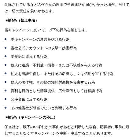
削除されているなどの何らかの理由で当選連絡が届かなかった場合、当社で
は一切の責任を負いかねます。
■第4条（禁止事項）
当キャンペーンにおいて、以下の行為を禁じます。
本キャンペーンの運営を妨げる行為
当社公式アカウントへの攻撃・妨害行為
本規約に違反する行為
他人に迷惑・不利益・損害・または不快感を与える行為
他人を誹謗中傷し、またはその名誉もしくは信用を害する行為
他人の著作権、その他の知的財産権を侵害する行為
営利を目的とした情報提供、広告宣伝もしくは勧誘行為
公序良俗に反する行為
その他当社が相当でないと判断する行為
■第5条（キャンペーンの停止）
①当社は、以下のいずれかの事由があると判断した場合、応募者に事前に通
知することなく本キャンペーンを中断・中止することがあります。