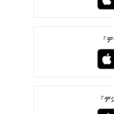
「デ
「デ