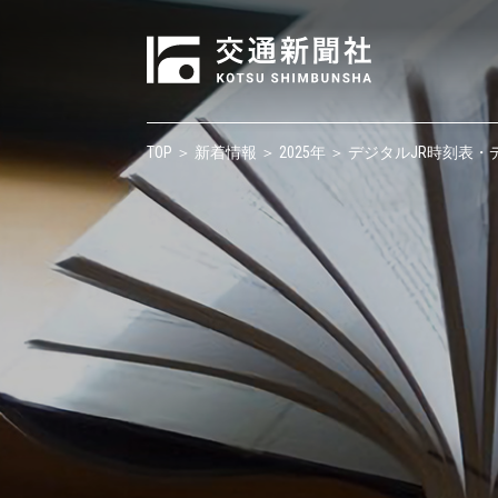
TOP
＞
新着情報
＞
2025年
＞ デジタルJR時刻表