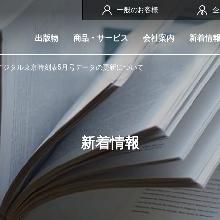
一般のお客様
企
出版物
商品・サービス
会社案内
新着情
・デジタル東京時刻表5月号データの更新について
新着情報