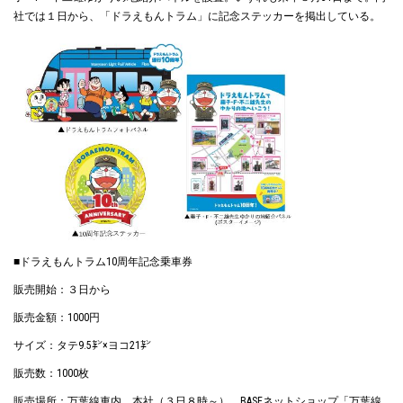
社では１日から、「ドラえもんトラム」に記念ステッカーを掲出している。
■ドラえもんトラム10周年記念乗車券
販売開始：３日から
販売金額：1000円
サイズ：タテ9.5㌢×ヨコ21㌢
販売数：1000枚
販売場所：万葉線車内、本社（３日８時～）、BASEネットショップ「万葉線