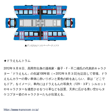
★ドラえもんトラム
2012年９月８日、高岡市出身の漫画家・藤子・F・不二雄氏の代表的キャラク
ター「ドラえもん」の生誕100年前（＝2012年９月３日)を記念して登場。ドラ
えもんカラーの青い車体に赤いリボンと黄色の鈴をあしらい、扉は「どこで
もドア」をイメージ。車内にはドラえもんの等身大（129・３㌢）シルエット
やキャラクターを連想させるつり革などを設置。天井に広がる青い空からタ
ケコプター姿のキャラクターたちが出迎える。
https://www.manyosen.co.jp/