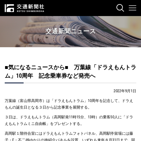
交通新聞ニュース
■気になるニュースから■ 万葉線「ドラえもんトラ
ム」10周年 記念乗車券など発売へ
2022年9月1日
万葉線（富山県高岡市）は「ドラえもんトラム」10周年を記念して、ドラえ
もんの誕生日となる３日から記念事業を展開する。
３日は、ドラえもんトラム（高岡駅発11時15分、13時）の乗客50人に「ドラ
えもんトラムミニ自由帳」をプレゼントする。
高岡駅１階待合室にはドラえもんトラムフォトパネル、高岡駅停留場には藤
子・F・不二雄ゆかりの地紹介パネルを設置。いずれも来年８月31日まで。同