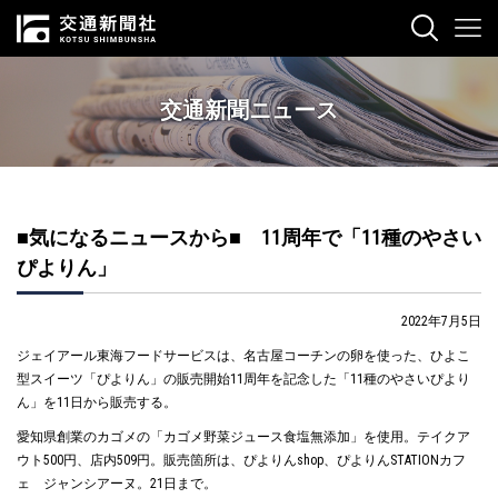
交通新聞ニュース
■気になるニュースから■ 11周年で「11種のやさい
ぴよりん」
2022年7月5日
ジェイアール東海フードサービスは、名古屋コーチンの卵を使った、ひよこ
型スイーツ「ぴよりん」の販売開始11周年を記念した「11種のやさいぴより
ん」を11日から販売する。
愛知県創業のカゴメの「カゴメ野菜ジュース食塩無添加」を使用。テイクア
ウト500円、店内509円。販売箇所は、ぴよりんshop、ぴよりんSTATIONカフ
ェ ジャンシアーヌ。21日まで。