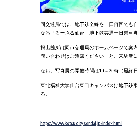
同交通局では、地下鉄全線を一日何回でも
なる「るーぷる仙台・地下鉄共通一日乗車
掲出箇所は同市交通局のホームページで案
問い合わせはご遠慮ください」と、来駅者
なお、写真展の開催時間は10～20時（最終
東北福祉大学仙台東口キャンパスは地下鉄
る。
https://www.kotsu.city.sendai.jp/index.html