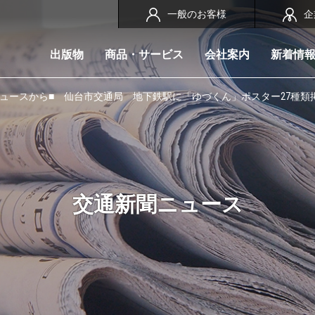
一般のお客様
企
出版物
商品・サービス
会社案内
新着情
ニュースから■ 仙台市交通局 地下鉄駅に「ゆづくん」ポスター27種類
交通新聞ニュース