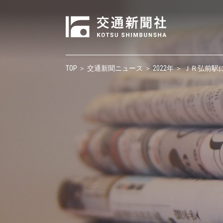
TOP
＞
交通新聞ニュース
＞
2022年
＞ ＪＲ弘前駅