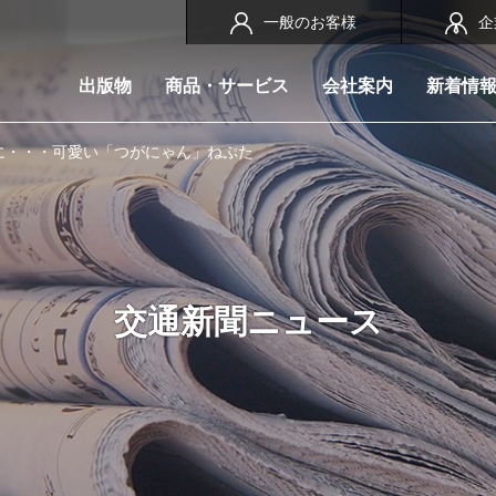
一般のお客様
企
出版物
商品・サービス
会社案内
新着情
に・・・可愛い「つがにゃん」ねぷた
交通新聞ニュース