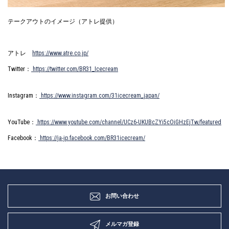
テークアウトのイメージ（アトレ提供）
アトレ
https://www.atre.co.jp/
Twitter：
https://twitter.com/BR31_Icecream
Instagram：
https://www.instagram.com/31icecream_japan/
YouTube：
https://www.youtube.com/channel/UCz6-UKUBcZYi5cOiGHzEjTw/featured
Facebook：
https://ja-jp.facebook.com/BR31icecream/
お問い合わせ
メルマガ登録