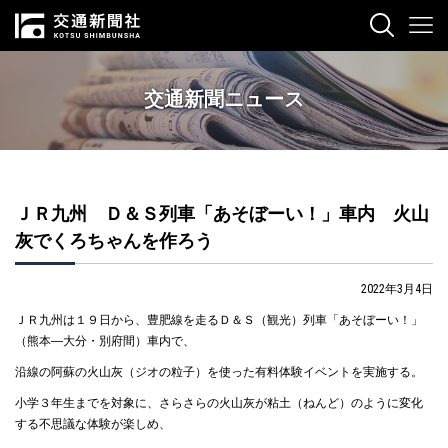
交通新聞ニュース
ＪＲ九州 Ｄ＆Ｓ列車「あそぼーい！」車内 火山
灰でくろちゃんを作ろう
2022年3月4日
ＪＲ九州は１９日から、豊肥線を走るＤ＆Ｓ（観光）列車「あそぼーい！」
（熊本―大分・別府間）車内で、
沿線の阿蘇の火山灰（ジオの粒子）を使った有料体験イベントを実施する。
小学３年生までを対象に、さらさらの火山灰が粘土（ねんど）のように変化
する不思議な体験が楽しめ、