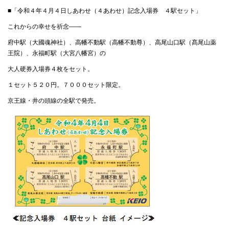
■「令和４年４月４日しあわせ（４あわせ）記念入場券 ４駅セット」
これからの幸せを祈念――
府中駅（大國魂神社）、高幡不動駅（高幡不動尊）、高尾山口駅（髙尾山薬
王院）、永福町駅（大宮八幡宮）の
大人硬券入場券４枚をセット。
１セット５２０円。７０００セット限定。
京王線・井の頭線の全駅で発売。