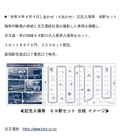
■「令和４年４月４日しあわせ（４あわせ） 記念入場券 全駅セット」
御朱印帳風の表紙と京王電鉄社員が撮影した車両を掲載し、
京王線・井の頭線６９駅の大人硬券入場券をセット。
１セット８９７０円。２００セット限定。
新宿駅百貨店口７番窓口で発売。
京王電鉄
https://www.keio.co.jp/