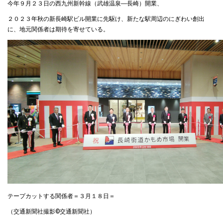
今年９月２３日の西九州新幹線（武雄温泉―長崎）開業、
２０２３年秋の新長崎駅ビル開業に先駆け、新たな駅周辺のにぎわい創出
に、地元関係者は期待を寄せている。
テープカットする関係者＝３月１８日＝
（交通新聞社撮影©交通新聞社）