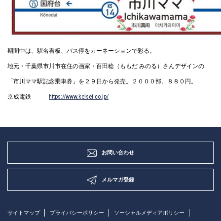
期間中は、駅名看板、バス停をカーネーションで彩る。
地元・千葉県市川市在住の画家・百田稔（ももだ みのる）さんデザインの
「市川ママ駅記念乗車券」を２９日から発売。２０００部。８８０円。
京成電鉄
https://www.keisei.co.jp/
お問い合わせ
メルマガ登録
サイトマップ
プライバシーポリシー
ソーシャルメディアポリシー