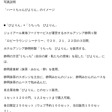
写真説明
「ハートちゃんぴよりん」のイメージ
■「ぴよりん」×「うちっち ぴよりん」
ジェイアール東海フードサービスが運営するホテルアソシア静岡１階
「ロビーラウンジ シーナリー」で２０、２１、２２日の３日間、
ホテルアソシア静岡特製「うちっち ぴよりん」を販売する。
静岡の方言"うちっち"（自分の家・私たちの意味）を冠した「ぴよりん」に
は、
静岡産食材（抹茶・みかん・卵）を使用。
静岡抹茶のスポンジを土台に、静岡みかんのジュレ、静岡みかんのムースを
静岡抹茶のムースで包み込んだ。
名古屋名物「ぴよりん」とのセット販売。
１セット１２００円。１人２セットまで購入可能。
各日限定２５０セット（ウェブ予約１００セット、当日販売１５０セッ
ト）。