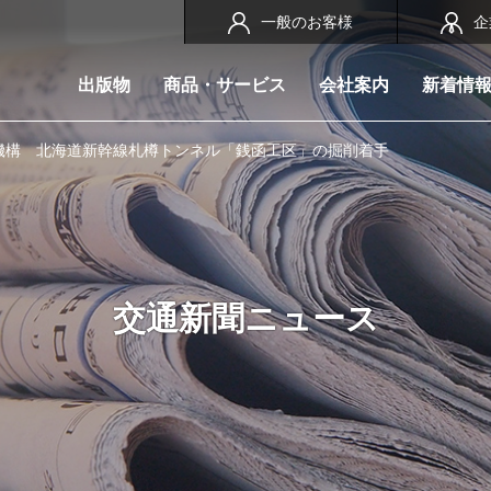
一般のお客様
企
出版物
商品・サービス
会社案内
新着情
機構 北海道新幹線札樽トンネル「銭函工区」の掘削着手
交通新聞ニュース