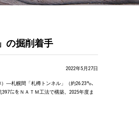
」の掘削着手
2022年5月27日
―札幌間「札樽トンネル」（約26.23㌔、
97㍍をＮＡＴＭ工法で構築。2025年度ま