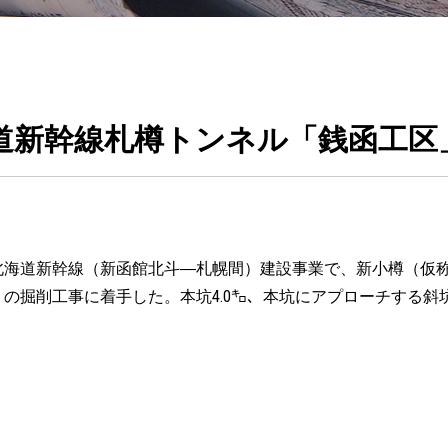
道新幹線札樽トンネル「銭函工区
北海道新幹線（新函館北斗―札幌間）建設事業で、新小樽（仮称）
掘削工事に着手した。本坑4.0㌔、本坑にアプローチする斜坑3