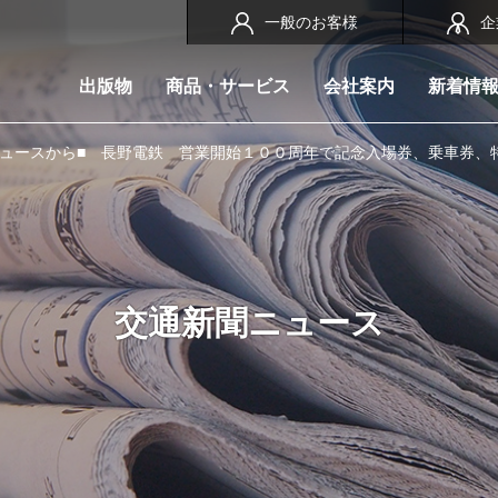
一般のお客様
企
出版物
商品・サービス
会社案内
新着情
ニュースから■ 長野電鉄 営業開始１００周年で記念入場券、乗車券、
交通新聞ニュース