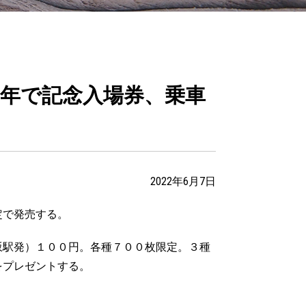
周年で記念入場券、乗車
2022年6月7日
定で発売する。
坂駅発）１００円。各種７００枚限定。３種
をプレゼントする。