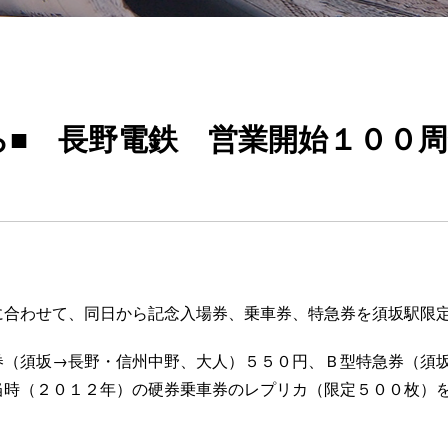
ら■ 長野電鉄 営業開始１００
に合わせて、同日から記念入場券、乗車券、特急券を須坂駅限
券（須坂→長野・信州中野、大人）５５０円、Ｂ型特急券（須
当時（２０１２年）の硬券乗車券のレプリカ（限定５００枚）