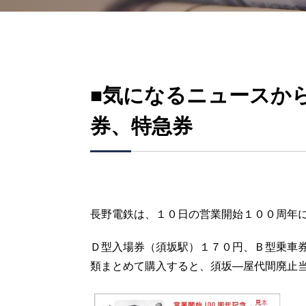
■気になるニュースか
券、特急券
長野電鉄は、１０日の営業開始１００周年
Ｄ型入場券（須坂駅）１７０円、Ｂ型乗車
類まとめて購入すると、須坂―屋代間廃止