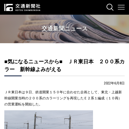
交通新聞ニュース
■気になるニュースから■ ＪＲ東日本 ２００系カ
ラー 新幹線よみがえる
2022年6月8日
ＪＲ東日本は９日、鉄道開業１５０年に合わせた企画として、東北・上越新
幹線開業当時の２００系のカラーリングを再現したＥ２系１編成（１０両）
の営業運転を開始した。