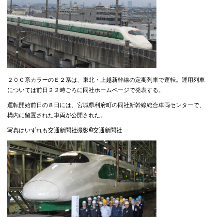
２００系カラーのＥ２系は、東北・上越新幹線の定期列車で運転。運用列車
については前日２２時ごろに同社ホームページで発表する。
運転開始前日の８日には、宮城県利府町の同社新幹線総合車両センターで、
構内に留置された車両が公開された。
写真はいずれも交通新聞社撮影©交通新聞社