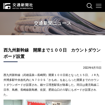
交通新聞ニュース
西九州新幹線 開業まで１００日 カウントダウン
ボード設置
2022年6月15日
西九州新幹線（武雄温泉―長崎間）開業１００日前となった１５日、ＪＲ九
州博多駅中央改札内にＮ７００Ｓ「かもめ」をあしらった開業までのカウン
トダウンボードが設置され、鐘ケ江理恵駅長が除幕した。同日は鹿児島線二
日市、鳥栖、長崎線新鳥栖、佐賀、肥前山口の５駅にもボードが設置され
た。