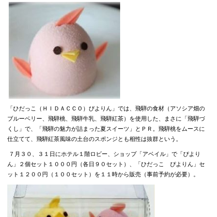
「ひだっこ（ＨＩＤＡＣＣＯ）ぴよりん」では、飛騨の食材（アソシア畑の
ブルーベリー、飛騨桃、飛騨牛乳、飛騨紅茶）を使用した、まさに「飛騨づ
くし」で、「飛騨の魅力が詰まった夏スイーツ」とＰＲ。飛騨桃をムースに
仕立てて、飛騨紅茶風味の土台のスポンジとも相性は抜群という。
７月３０、３１日にホテル１階ロビー、ショップ「アベイル」で「ぴより
ん」２個セット１０００円（各日９０セット）、「ひだっこ ぴよりん」セ
ット１２００円（１００セット）を１１時から販売（事前予約が必要）。