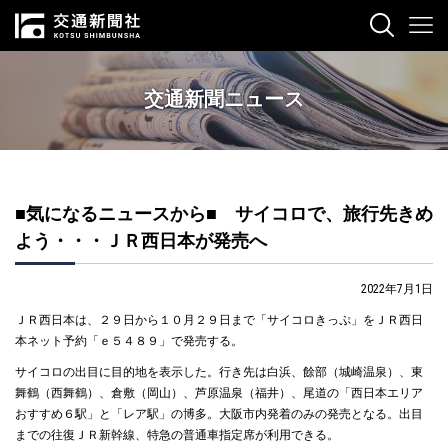
交通新聞ニュース
■気になるニュースから■ サイコロで、旅行先きめ
よう・・・ＪＲ西日本が発売へ
2022年7月1日
ＪＲ西日本は、２９日から１０月２９日まで「サイコロきっぷ」をＪＲ西日
本ネット予約「ｅ５４８９」で発売する。
サイコロの出目に目的地を表示した。行き先は白浜、餘部（城崎温泉）、東
舞鶴（西舞鶴）、倉敷（岡山）、芦原温泉（福井）、尾道の「西日本エリア
おすすめ６駅」と「レア駅」の博多。大阪市内発着のみの発売となる。出目
までの往復ＪＲ新幹線、特急の普通車指定席が利用できる。