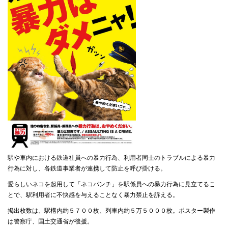
駅や車内における鉄道社員への暴力行為、利用者同士のトラブルによる暴力
行為に対し、各鉄道事業者が連携して防止を呼び掛ける。
愛らしいネコを起用して「ネコパンチ」を駅係員への暴力行為に見立てるこ
とで、駅利用者に不快感を与えることなく暴力禁止を訴える。
掲出枚数は、駅構内約５７００枚、列車内約５万５０００枚。ポスター製作
は警察庁、国土交通省が後援。