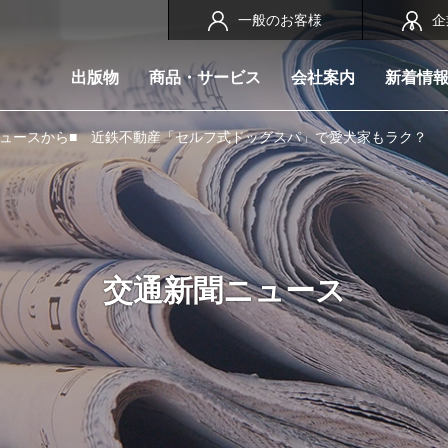
一般のお客様
企
出版物
商品・サービス
会社案内
新着情
ニュースから■ 近鉄不動産「セルフ式ドッグスパ」で愛犬家もラク？
交通新聞ニュース