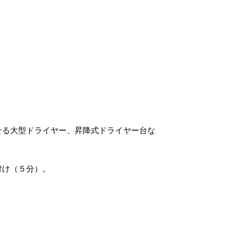
せる大型ドライヤー、昇降式ドライヤー台な
付け（５分）。