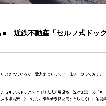
ら■ 近鉄不動産「セルフ式ドッ
しいとされているが、愛犬家にとっては一仕事。放っておくと
したセルフ式ドッグスパ（無人式犬用温浴・洗浄施設）の「Ｋ
鉄大阪線高安、けいはんな線学研奈良登美ヶ丘駅近くに店舗開