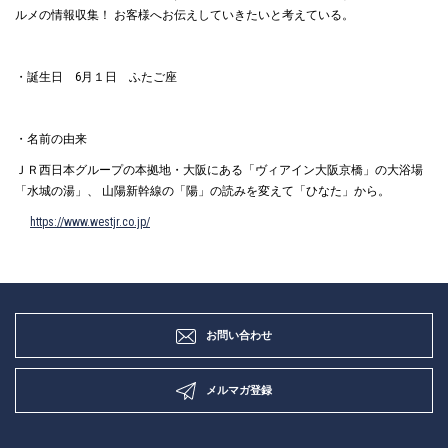
ルメの情報収集！ お客様へお伝えしていきたいと考えている。
・誕生日 6月１日 ふたご座
・名前の由来
ＪＲ西日本グループの本拠地・大阪にある「ヴィアイン大阪京橋」の大浴場
「水城の湯」、 山陽新幹線の「陽」の読みを変えて「ひなた」から。
https://www.westjr.co.jp/
お問い合わせ
メルマガ登録