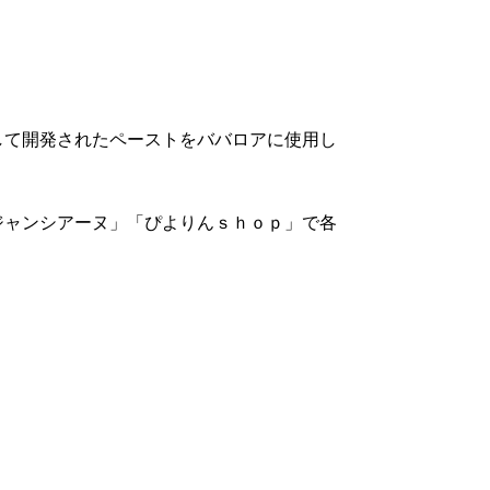
して開発されたペーストをババロアに使用し
ジャンシアーヌ」「ぴよりんｓｈｏｐ」で各