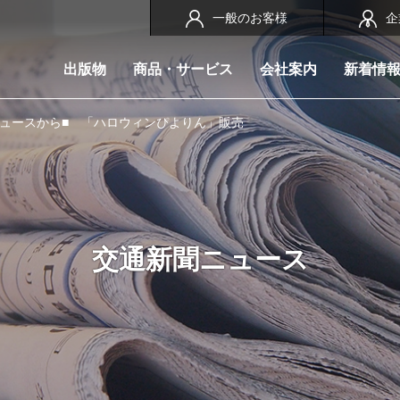
一般のお客様
企
出版物
商品・サービス
会社案内
新着情
ニュースから■ 「ハロウィンぴよりん」販売
交通新聞ニュース