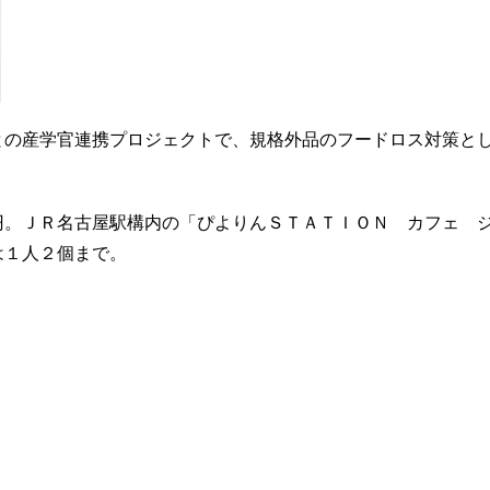
との産学官連携プロジェクトで、規格外品のフードロス対策と
円。ＪＲ名古屋駅構内の「ぴよりんＳＴＡＴＩＯＮ カフェ 
は１人２個まで。