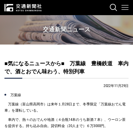
交通新聞ニュース
■気になるニュースから■ 万葉線 豊橋鉄道 車内
で、酒とおでん味わう、特別列車
2022年11月29日
万葉線
万葉線（富山県高岡市）は来年１月28日まで、冬季限定「万葉線おでん電
車」を運転している。
車内で、熱々のおでんや地酒（４合瓶14本のうち新酒７本）、ウーロン茶
を提供する。持ち込み自由。貸切料金（20人まで）６万3000円。