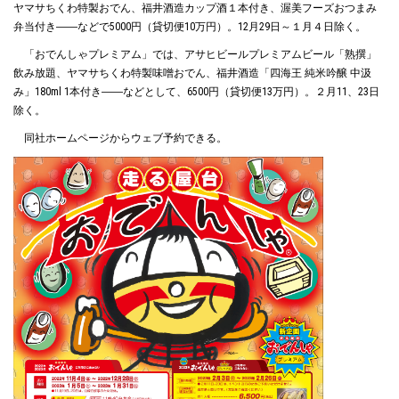
ヤマサちくわ特製おでん、福井酒造カップ酒１本付き、渥美フーズおつまみ
弁当付き――などで5000円（貸切便10万円）。12月29日～１月４日除く。
「おでんしゃプレミアム」では、アサヒビールプレミアムビール「熟撰」
飲み放題、ヤマサちくわ特製味噌おでん、福井酒造「四海王 純米吟醸 中汲
み」180ml 1本付き――などとして、6500円（貸切便13万円）。２月11、23日
除く。
同社ホームページからウェブ予約できる。