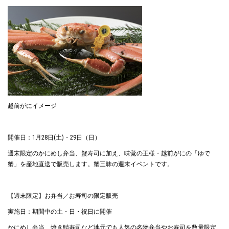
越前がにイメージ
開催日：1月28日(土)・29日（日）
週末限定のかにめし弁当、蟹寿司に加え、味覚の王様・越前がにの「ゆで
蟹」を産地直送で販売します。蟹三昧の週末イベントです。
【週末限定】お弁当／お寿司の限定販売
実施日：期間中の土・日・祝日に開催
かにめし弁当、焼き鯖寿司など地元でも人気の名物弁当やお寿司を数量限定