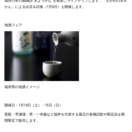
福井の冬の風物詩"水ようかん"を豊富にラインナップします。「えがわの水羊
かん」による出店＆試食（1月6日）も開催します。
地酒フェア
福井県の地酒イメージ
開催日：1月14日（土）・15日（日）
黒龍・早瀬浦・梵・一本義など福井を代表する蔵元の各種試飲や限定品を期
間限定で販売します。