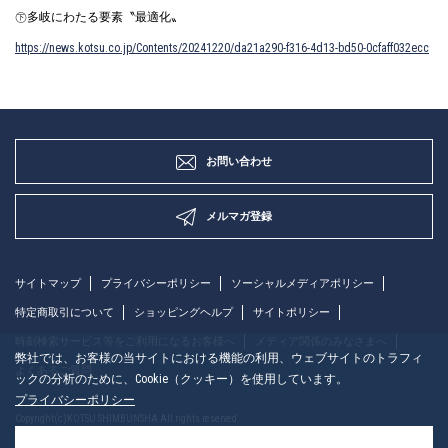
㊦多岐にわたる要素〝最適化〟
https://news.kotsu.co.jp/Contents/20241220/da21a290-f316-4d13-bd50-0cfaff032ecc
お問い合わせ
メルマガ登録
サイトマップ
プライバシーポリシー
ソーシャルメディアポリシー
特定商取引について
ショッピングヘルプ
サイトポリシー
時刻検索サービス等をご利用になるお客様へ
メディア関係のみなさまへ
弊社では、お客様の当サイトにおける機能の利用、ウェブサイトのトラフィ
よくあるご質問
ックの分析のために、Cookie（クッキー）を使用しています。
プライバシーポリシー
Copyright(c)KOTSU SHIMBUNSHA All rights reserved.