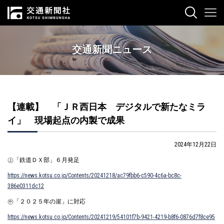
交通新聞ニュース
【連載】 「ＪＲ西日本 デジタルで新たなミラ
イ」 現場起点の内製で成果
2024年12月22日
㊤「鉄道ＤＸ部」６月発足
https://news.kotsu.co.jp/Contents/20241218/ac79fbb6-c590-4c6a-bc8c-
386e0311dc12
㊥「２０２５年の崖」に対応
https://news.kotsu.co.jp/Contents/20241219/54101f7b-9421-4219-b8f6-0876d7f8ce95