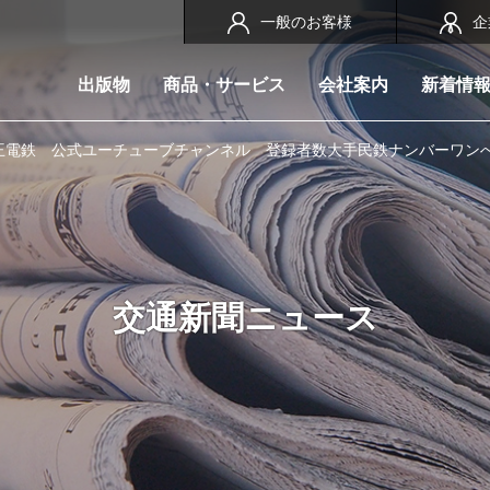
一般のお客様
企
出版物
商品・サービス
会社案内
新着情
王電鉄 公式ユーチューブチャンネル 登録者数大手民鉄ナンバーワン
交通新聞ニュース