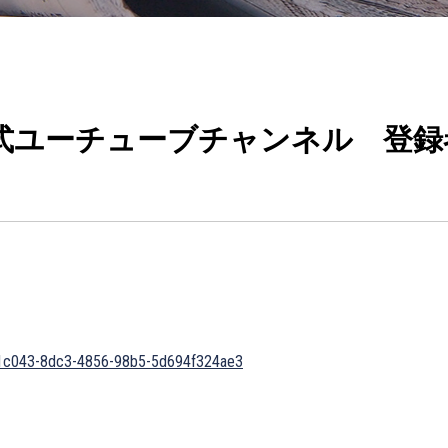
式ユーチューブチャンネル 登録
511c043-8dc3-4856-98b5-5d694f324ae3