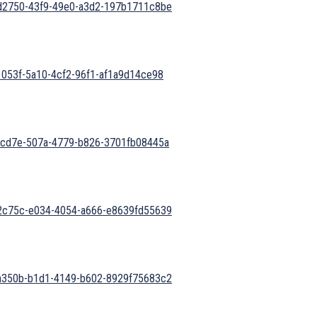
64d2750-43f9-49e0-a3d2-197b1711c8be
a1053f-5a10-4cf2-96f1-af1a9d14ce98
696cd7e-507a-4779-b826-3701fb08445a
1e2c75c-e034-4054-a666-e8639fd55639
e2a350b-b1d1-4149-b602-8929f75683c2