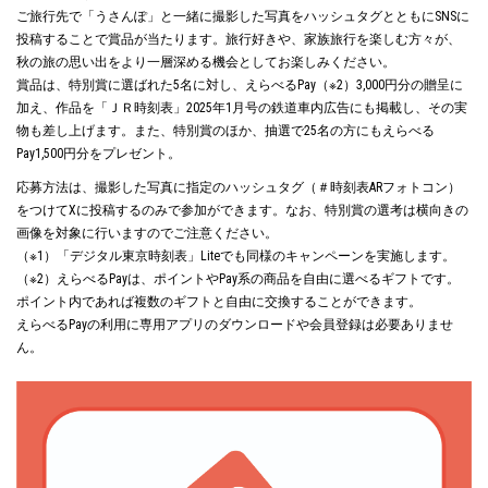
ご旅行先で「うさんぽ」と一緒に撮影した写真をハッシュタグとともにSNSに
投稿することで賞品が当たります。旅行好きや、家族旅行を楽しむ方々が、
秋の旅の思い出をより一層深める機会としてお楽しみください。
賞品は、特別賞に選ばれた5名に対し、えらべるPay（※2）3,000円分の贈呈に
加え、作品を「ＪＲ時刻表」2025年1月号の鉄道車内広告にも掲載し、その実
物も差し上げます。また、特別賞のほか、抽選で25名の方にもえらべる
Pay1,500円分をプレゼント。
応募方法は、撮影した写真に指定のハッシュタグ（＃時刻表ARフォトコン）
をつけてXに投稿するのみで参加ができます。なお、特別賞の選考は横向きの
画像を対象に行いますのでご注意ください。
（※1）「デジタル東京時刻表」Liteでも同様のキャンペーンを実施します。
（※2）えらべるPayは、ポイントやPay系の商品を自由に選べるギフトです。
ポイント内であれば複数のギフトと自由に交換することができます。
えらべるPayの利用に専用アプリのダウンロードや会員登録は必要ありませ
ん。