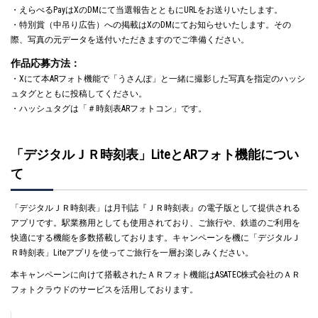
・えらべるPayはXのDMにて当選報告とともにURLをお送りいたします。
・特別賞（中吊り広告）への掲載はXのDMにてお知らせいたします。その
際、写真の元データを送付いただきますのでご準備ください。
作品応募方法：
・Xにて本ARフォト機能で「うさんぽ」と一緒に撮影した写真を指定のハッシ
ュタグとともに投稿してください。
・ハッシュタグは「＃時刻表ARフォトコン」です。
「デジタルＪＲ時刻表」LiteとARフォト機能につい
て
「デジタルＪＲ時刻表」は月刊誌『ＪＲ時刻表』の電子版として提供される
アプリです。駅業務用としても使用されており、ご旅行や、鉄道のご利用を
快適にする機能を多数搭載しております。キャンペーンを機に「デジタルＪ
Ｒ時刻表」Liteアプリを使ってご旅行を一層お楽しみください。
本キャンペーンに向けて搭載されたＡＲフォト機能はASATEC株式会社のＡＲ
フォトクラウドのサービスを活用しております。