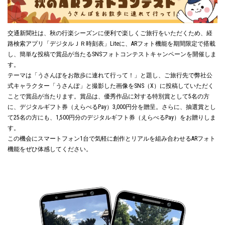
交通新聞社は、秋の行楽シーズンに便利で楽しくご旅行をいただくため、経
路検索アプリ「デジタルＪＲ時刻表」Liteに、ARフォト機能を期間限定で搭載
し、簡単な投稿で賞品が当たるSNSフォトコンテストキャンペーンを開催しま
す。
テーマは「うさんぽをお散歩に連れて行って！」と題し、ご旅行先で弊社公
式キャラクター「うさんぽ」と撮影した画像をSNS（X）に投稿していただく
ことで賞品が当たります。賞品は、優秀作品に対する特別賞として5名の方
に、デジタルギフト券（えらべるPay）3,000円分を贈呈。さらに、抽選賞とし
て25名の方にも、1,500円分のデジタルギフト券（えらべるPay）をお贈りしま
す。
この機会にスマートフォン1台で気軽に創作とリアルを組み合わせるARフォト
機能をぜひ体感してください。