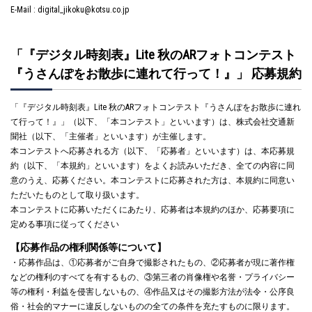
E-Mail : digital_jikoku@kotsu.co.jp
「『デジタル時刻表』Lite 秋のARフォトコンテスト
『うさんぽをお散歩に連れて行って！』」 応募規約
「『デジタル時刻表』Lite 秋のARフォトコンテスト『うさんぽをお散歩に連れ
て行って！』」（以下、「本コンテスト」といいます）は、株式会社交通新
聞社（以下、「主催者」といいます）が主催します。
本コンテストへ応募される方（以下、「応募者」といいます）は、本応募規
約（以下、「本規約」といいます）をよくお読みいただき、全ての内容に同
意のうえ、応募ください。本コンテストに応募された方は、本規約に同意い
ただいたものとして取り扱います。
本コンテストに応募いただくにあたり、応募者は本規約のほか、応募要項に
定める事項に従ってください
【応募作品の権利関係等について】
・応募作品は、①応募者がご自身で撮影されたもの、②応募者が現に著作権
などの権利のすべてを有するもの、③第三者の肖像権や名誉・プライバシー
等の権利・利益を侵害しないもの、④作品又はその撮影方法が法令・公序良
俗・社会的マナーに違反しないものの全ての条件を充たすものに限ります。