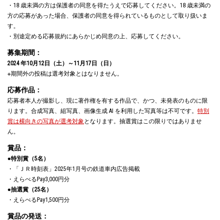
・18 歳未満の方は保護者の同意を得たうえで応募してください。18 歳未満の
方の応募があった場合、保護者の同意を得られているものとして取り扱いま
す。
・別途定める応募規約にあらかじめ同意の上、応募してください。
募集期間：
2024 年10月12日（土）～11月17日（日）
※期間外の投稿は選考対象とはなりません。
応募作品：
応募者本人が撮影し、現に著作権を有する作品で、かつ、未発表のものに限
ります。合成写真、組写真、画像生成 AI を利用した写真等は不可です。
特別
賞は横向きの写真が選考対象
となります。抽選賞はこの限りではありませ
ん。
賞品：
●特別賞（5名）
・「ＪＲ時刻表」2025年1月号の鉄道車内広告掲載
・えらべるPay3,000円分
●抽選賞（25名）
・えらべるPay1,500円分
賞品の発送：