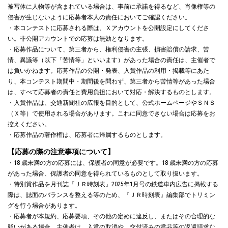
被写体に人物等が含まれている場合は、事前に承諾を得るなど、肖像権等の
侵害が生じないように応募者本人の責任においてご確認ください。
・本コンテストに応募される際は、Ｘアカウントを公開設定にしてくださ
い。非公開アカウントでの応募は無効となります。
・応募作品について、第三者から、権利侵害の主張、損害賠償の請求、苦
情、異議等（以下「苦情等」といいます）があった場合の責任は、主催者で
は負いかねます。応募作品の公開・発表、入賞作品の利用・掲載等にあた
り、本コンテスト期間中・期間後を問わず、第三者から苦情等があった場合
は、すべて応募者の責任と費用負担において対応・解決するものとします。
・入賞作品は、交通新聞社の広報を目的として、公式ホームページやＳＮＳ
（Ｘ等）で使用される場合があります。これに同意できない場合は応募をお
控えください。
・応募作品の著作権は、応募者に帰属するものとします。
【応募の際の注意事項について】
・18 歳未満の方の応募には、保護者の同意が必要です。18 歳未満の方の応募
があった場合、保護者の同意を得られているものとして取り扱います。
・特別賞作品を月刊誌『ＪＲ時刻表』2025年1月号の鉄道車内広告に掲載する
際は、誌面のバランスを整える等のため、『ＪＲ時刻表』編集部でトリミン
グを行う場合があります。
・応募者が本規約、応募要項、その他の定めに違反し、またはその合理的な
疑いがある場合、主催者は、入賞の取消や、交付済みの賞品等の返還請求な