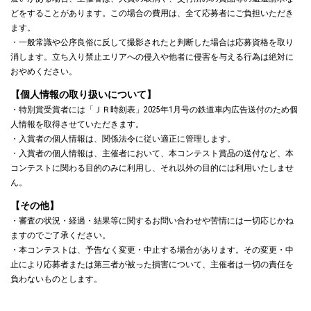
どをすることがあります。この場合の費用は、全て応募者にご負担いただき
ます。
・一般常識や公序良俗に反して撮影されたと判断した場合は応募資格を取り
消します。立ち入り禁止エリアへの侵入や他者に侵害を与える行為は絶対に
おやめください。
【個人情報の取り扱いについて】
・特別賞受賞者には「ＪＲ時刻表」2025年1月号の鉄道車内広告送付のため個
人情報を取得させていただきます。
・入賞者の個人情報は、関係法令に従い適正に管理します。
・入賞者の個人情報は、主催者において、本コンテスト賞品の送付など、本
コンテストに関わる目的のみに利用し、それ以外の目的には利用いたしませ
ん。
【その他】
・審査の状況・経過・結果等に関するお問い合わせや苦情には一切応じかね
ますのでご了承ください。
・本コンテストは、予告なく変更・中止する場合があります。その変更・中
止により応募者または第三者が被った損害について、主催者は一切の責任を
負わないものとします。