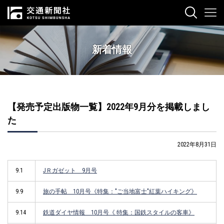
新着情報
【発売予定出版物一覧】2022年9月分を掲載しまし
た
2022年8月31日
9.1
JＲガゼット 9月号
9.9
旅の手帖 10月号《特集："ご当地富士"紅葉ハイキング》
9.14
鉄道ダイヤ情報 10月号《 特集：国鉄スタイルの客車》