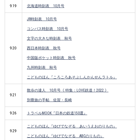
9.19
北海道時刻表 10月号
JR時刻表 10月号
コンパス時刻表 10月号
文字の大きな時刻表 秋号
9.20
西日本時刻表 秋号
中国版ポケット時刻表 秋号
九州時刻表 秋号
こどものほん『ころころあそぶしんかんせんラトル』
散歩の達人 10月号《 特集：LOVE鉄道！2022 》
9.21
別冊旅の手帖 佐賀・長崎
9.26
トラベルMOOK『日本の鉄道150選』
こどものほん『ゆびでなぞる あいうえおのりもの』
9.29
こどものほん『ゆびでなぞる ABCのりもの』