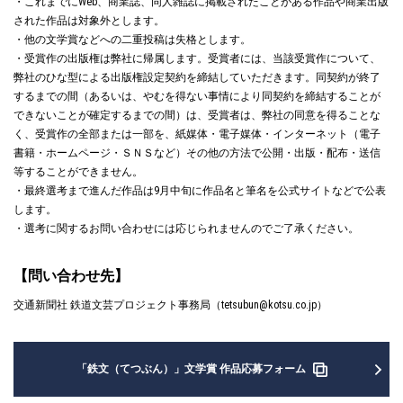
・これまでにWeb、商業誌、同人雑誌に掲載されたことがある作品や商業出版
された作品は対象外とします。
・他の文学賞などへの二重投稿は失格とします。
・受賞作の出版権は弊社に帰属します。受賞者には、当該受賞作について、
弊社のひな型による出版権設定契約を締結していただきます。同契約が終了
するまでの間（あるいは、やむを得ない事情により同契約を締結することが
できないことが確定するまでの間）は、受賞者は、弊社の同意を得ることな
く、受賞作の全部または一部を、紙媒体・電子媒体・インターネット（電子
書籍・ホームページ・ＳＮＳなど）その他の方法で公開・出版・配布・送信
等することができません。
・最終選考まで進んだ作品は9月中旬に作品名と筆名を公式サイトなどで公表
します。
・選考に関するお問い合わせには応じられませんのでご了承ください。
【問い合わせ先】
交通新聞社 鉄道文芸プロジェクト事務局（tetsubun@kotsu.co.jp）
「鉄文（てつぶん）」文学賞 作品応募フォーム