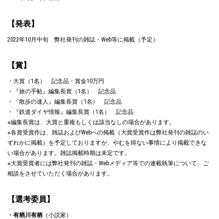
【発表】
2022年10月中旬 弊社発刊の雑誌・Web等に掲載（予定）
【賞】
・大賞（1名） 記念品・賞金10万円
・『旅の手帖』編集長賞（1名） 記念品
・『散歩の達人』編集長賞（1名） 記念品
・『鉄道ダイヤ情報』編集長賞（1名） 記念品
※編集長賞は、大賞と重複もしくは該当なしの場合があります。
※各賞受賞作は、雑誌およびWebへの掲載（大賞受賞作は弊社発刊の雑誌のい
ずれかに掲載）を予定しておりますが、やむを得ない事情により掲載できな
い場合があります。雑誌掲載時期は未定です。
※大賞受賞者には弊社発刊の雑誌・Webメディア等での連載執筆について、ご
相談をさせていただく場合があります。
【選考委員】
・有栖川有栖
（小説家）