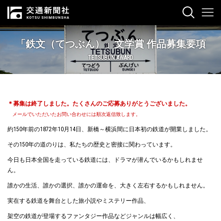
「鉄文（てつぶん）」文学賞 作品募集要項
TETSUBUN AWARD
＊募集は終了しました。たくさんのご応募ありがとうございました。
メールでいただいたお問い合わせには順次返信致します。
約150年前の1872年10月14日、新橋～横浜間に日本初の鉄道が開業しました。
その150年の道のりは、私たちの歴史と密接に関わっています。
今日も日本全国を走っている鉄道には、ドラマが潜んでいるかもしれませ
ん。
誰かの生活、誰かの選択、誰かの運命を、大きく左右するかもしれません。
実在する鉄道を舞台とした旅小説やミステリー作品、
架空の鉄道が登場するファンタジー作品などジャンルは幅広く、