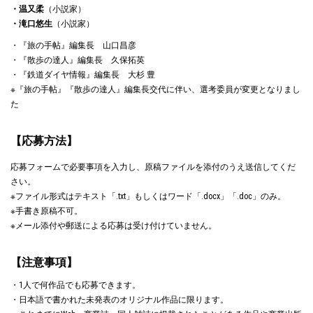
・温又柔
（小説家）
・滝口悠生
（小説家）
・『旅の手帖』編集長 山口昌彦
・『散歩の達人』編集長 久保拓英
・『鉄道ダイヤ情報』編集長 大杉 豊
※『旅の手帖』『散歩の達人』編集長交代に伴い、選考委員が変更となりまし
た
【応募方法】
応募フォームで必要事項を入力し、原稿ファイルを添付のうえ送信してくだ
さい。
※ファイル形式はテキスト「.txt」もしくはワード「.docx」「.doc」のみ。
※手書き原稿不可。
※メール添付や郵送による応募は受け付けていません。
【注意事項】
・1人で何作品でも応募できます。
・日本語で書かれた未発表のオリジナル作品に限ります。