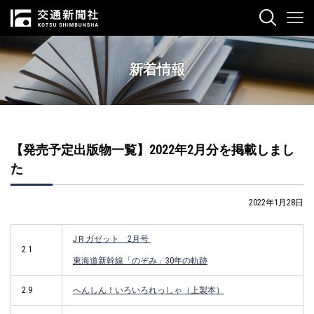
新着情報
【発売予定出版物一覧】2022年2月分を掲載しまし
た
2022年1月28日
JＲガゼット 2月号
2.1
東海道新幹線「のぞみ」30年の軌跡
2.9
へんしん！いろいろれっしゃ（上製本）