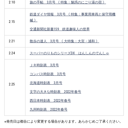
2.10
旅の手帖 3月号 《 特集：魅惑のにごり湯の宿 》
鉄道ダイヤ情報 3月号 《 特集：
事業用車両と保守用機
械
》
2.15
交通新聞社新書159 鉄道趣味人の世界
2.21
散歩の達人 3月号 《 大特集：大宮・浦和 》
2.24
スーパーのりものシリーズDX はんしんのでんしゃ
ＪＲ時刻表 3月号
コンパス時刻表 3月号
北海道時刻表 3月号
2.25
文字の大きな時刻表 2022年春号
西日本時刻表 2022年春号
九州時刻表 2022年春号
※発売日は都合により変更する場合があります。あらかじめご了承ください。