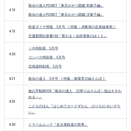
散歩の達人POCKET『東京おやつ図鑑 和菓子編』
4.13
散歩の達人POCKET『東京おやつ図鑑 洋菓子編』
鉄道ダイヤ情報 5月号 《 特集：JR東海の在来線車両
》
4.15
交通新聞社新書160『変わる！名鉄電車のゆくえ』
ＪＲ時刻表 5月号
4.20
コンパス時刻表 5月号
北海道時刻表 5月号
4.21
散歩の達人 5月号 《 特集：都電荒川線さんぽ 》
旅の手帖MOOK『散歩の達人 日帰り山さんぽ～低山をきわ
める～』
4.25
こどものほん『はじめてカードずかん のりもの せいぞろ
い』
4.30
トラベルムック『名古屋鉄道の世界』