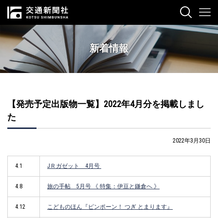
新着情報
【発売予定出版物一覧】2022年4月分を掲載しまし
た
2022年3月30日
4.1
JＲガゼット 4月号
4.8
旅の手帖 5月号 《 特集：伊豆と鎌倉へ 》
4.12
こどものほん『ピンポーン！ つぎ とまります』