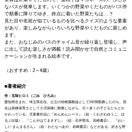
なバスが発車します。いくつかの野菜やくだものがバス停
で順番に降りてゆき、終点に着いた野菜たちは……？
見た目や名前が似ているものを比べるクイズのような要素
があり、楽しみながらいろいろな野菜やくだものに親しめ
ます。
また、おなじみのバスのチャイム音が繰り返し登場し、声
に出して読む楽しさが満載！読み聞かせで自然とコミュニ
ケーションが生まれる絵本です。
（おすすめ：2～4歳）
■著者紹介
作：五味ヒロミ（ごみ ひろみ）
愛知県生まれ、埼玉県在住。公立の幼稚園教諭として5年間勤務したのち、現
在は病棟保育士として小児病棟に勤務しながら、日々多くの子どもたちとか
かわっている。児童書作品に『めんめんレース』（絵・くわざわゆうこ、ほ
るぷ出版）、『こんやはてまきずし』（絵・石井聖岳、岩崎書店）、『おい
しい まんまるさん』（絵・わたなべあや、岩崎書店）などがある。好きな野