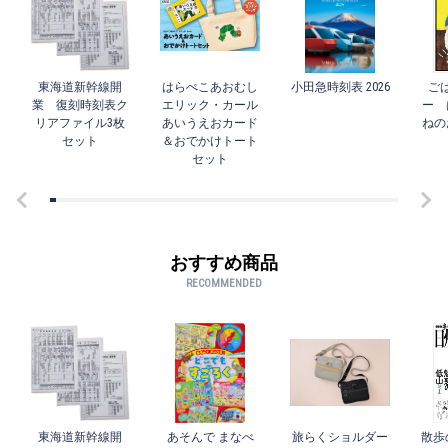
東海道新幹線開
はらぺこあおむし
小田急時刻表 2026
ご
業 復刻時刻表ク
エリック・カール
ー 
リアファイル3枚
あいうえおカード
ねの
セット
＆おでかけトート
セット
おすすめ商品
RECOMMENDED
東海道新幹線開
あそんで まなべ
旅らくショルダー
散歩