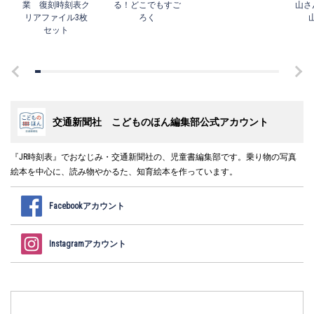
業 復刻時刻表ク
る！どこでもすご
山さ
リアファイル3枚
ろく
セット
交通新聞社 こどものほん編集部公式アカウント
『JR時刻表』でおなじみ・交通新聞社の、児童書編集部です。乗り物の写真
絵本を中心に、読み物やかるた、知育絵本を作っています。
Facebookアカウント
Instagramアカウント