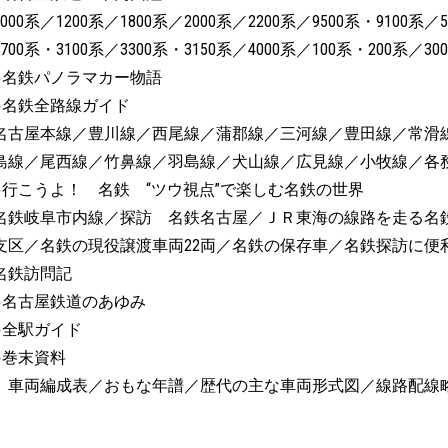
1000系／1200系／1800系／2000系／2200系／9500系・9100系／
3700系・3100系／3300系・3150系／4000系／100系・200系／30
●名鉄パノラマカー物語
●名鉄全路線ガイド
名古屋本線／豊川線／西尾線／蒲郡線／三河線／豊田線／常滑
島線／尾西線／竹鼻線／羽島線／犬山線／広見線／小牧線／各
●行こうよ！ 名鉄 “ツウ視点”で楽しむ名鉄の世界
名鉄岐阜市内線／探訪 名鉄名古屋／ＪＲ東海の線路を走る名
支区／名鉄の現役譲渡車両22両／名鉄の保存車／名鉄探訪に便
名鉄訪問記
●名古屋鉄道のあゆみ
●全駅ガイド
●巻末資料
車両編成表／おもな年譜／歴代の主な車両形式図／線路配線