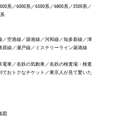
5000系／6000系／6500系／6800系／3500系／
0系
線／空港線／築港線／河和線／知多新線／津
務原線／瀬戸線／ミステリーライン築港線
鉄電車／名鉄の気動車／名鉄の検査場・検査
利でおトクなチケット／東京人が見て驚いた
略図