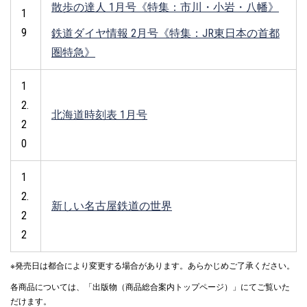
散歩の達人 1月号《特集：市川・小岩・八幡》
1
9
鉄道ダイヤ情報 2月号《特集：JR東日本の首都
圏特急》
1
2.
北海道時刻表 1月号
2
0
1
2.
新しい名古屋鉄道の世界
2
2
※発売日は都合により変更する場合があります。あらかじめご了承ください。
各商品については、「出版物（商品総合案内トップページ）」にてご覧いた
だけます。