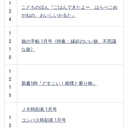
1
こどものほん『ごはんできたよー はらぺこめ
2.
がねの おいしいかるた』
4
1
2.
旅の手帖 1月号《特集：縁起のいい旅、不思議
1
な旅》
0
1
2.
新書189『どすこい！相撲と乗り物』
1
5
ＪＲ時刻表 1月号
1
コンパス時刻表 1月号
2.