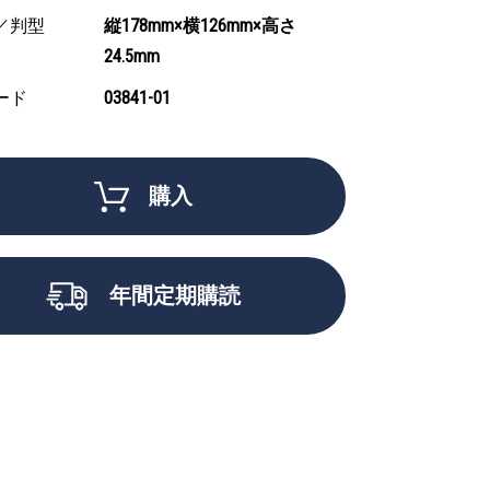
／判型
縦178mm×横126mm×高さ
24.5mm
ード
03841-01
購入
年間定期購読