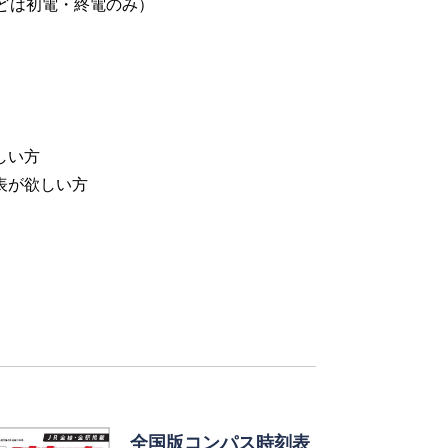
などは初電・終電のみ）
しい方
表が欲しい方
全国版コンパス時刻表