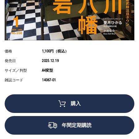
価格
1,100円（税込）
発売日
2025.12.19
サイズ／判型
A4変型
雑誌コード
14067-01
購入
年間定期購読