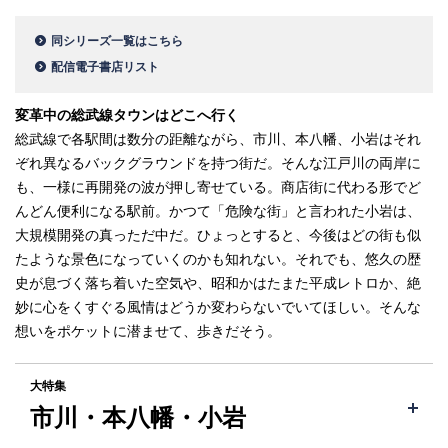
同シリーズ一覧はこちら
配信電子書店リスト
変革中の総武線タウンはどこへ行く
総武線で各駅間は数分の距離ながら、市川、本八幡、小岩はそれ
ぞれ異なるバックグラウンドを持つ街だ。そんな江戸川の両岸に
も、一様に再開発の波が押し寄せている。商店街に代わる形でど
んどん便利になる駅前。かつて「危険な街」と言われた小岩は、
大規模開発の真っただ中だ。ひょっとすると、今後はどの街も似
たような景色になっていくのかも知れない。それでも、悠久の歴
史が息づく落ち着いた空気や、昭和かはたまた平成レトロか、絶
妙に心をくすぐる風情はどうか変わらないでいてほしい。そんな
想いをポケットに潜ませて、歩きだそう。
大特集
市川・本八幡・小岩