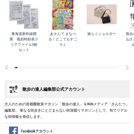
東海道新幹線開
あそんで まなべ
旅らくショルダー
散歩
業 復刻時刻表ク
る！どこでもすご
山さ
リアファイル3枚
ろく
セット
散歩の達人編集部公式アカウント
大人のための首都圏散策マガジン「散歩の達人」＆Webメディア「さんたつ」
編集部。 単なる街歩きにとどまらない街深掘りマガジンとして、旬でリアル
な街情報を発信します。
Facebookアカウント