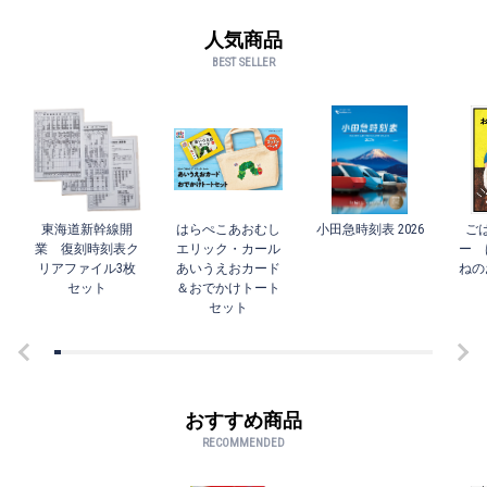
人気商品
BEST SELLER
東海道新幹線開
はらぺこあおむし
小田急時刻表 2026
ご
業 復刻時刻表ク
エリック・カール
ー 
リアファイル3枚
あいうえおカード
ねの
セット
＆おでかけトート
セット
おすすめ商品
RECOMMENDED