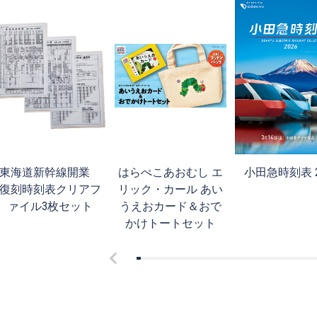
東海道新幹線開業
はらぺこあおむし エ
小田急時刻表 2
復刻時刻表クリアフ
リック・カール あい
ァイル3枚セット
うえおカード＆おで
かけトートセット