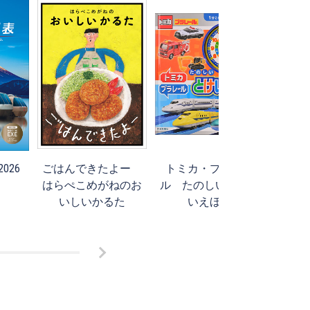
026
ごはんできたよー
トミカ・プラレー
旅ら
はらぺこめがねのお
ル たのしい とけ
いしいかるた
いえほん