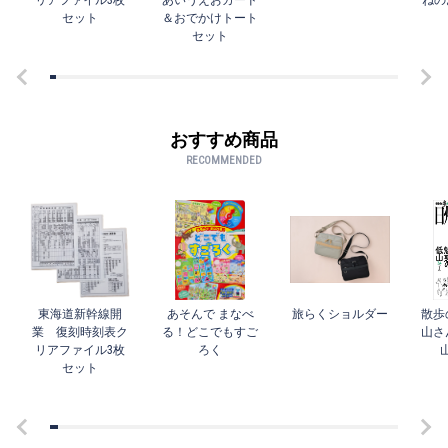
リアファイル3枚
あいうえおカード
ねの
セット
＆おでかけトート
セット
おすすめ商品
RECOMMENDED
東海道新幹線開
あそんで まなべ
旅らくショルダー
散歩
業 復刻時刻表ク
る！どこでもすご
山さ
リアファイル3枚
ろく
セット