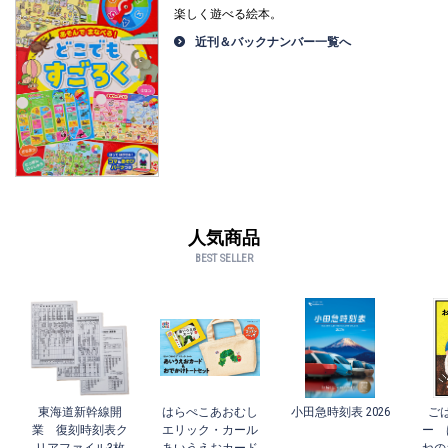
楽しく遊べる絵本。
近刊＆バックナンバー一覧へ
人気商品
BEST SELLER
東海道新幹線開
はらぺこあおむし
小田急時刻表 2026
ご
業 復刻時刻表ク
エリック・カール
ー 