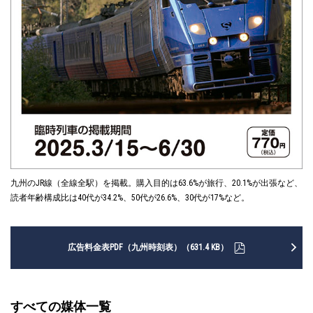
九州のJR線（全線全駅）を掲載。購入目的は63.6%が旅行、20.1%が出張など、
読者年齢構成比は40代が34.2%、50代が26.6%、30代が17%など。
広告料金表PDF（九州時刻表）（631.4 KB）
すべての媒体一覧