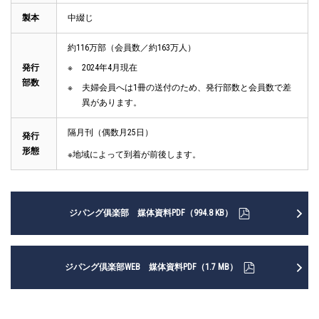
製本
中綴じ
約116万部（会員数／約163万人）
発行
2024年4月現在
部数
夫婦会員へは1冊の送付のため、発行部数と会員数で差
異があります。
隔月刊（偶数月25日）
発行
形態
※地域によって到着が前後します。
ジパング俱楽部 媒体資料PDF（994.8 KB）
ジパング倶楽部WEB 媒体資料PDF（1.7 MB）