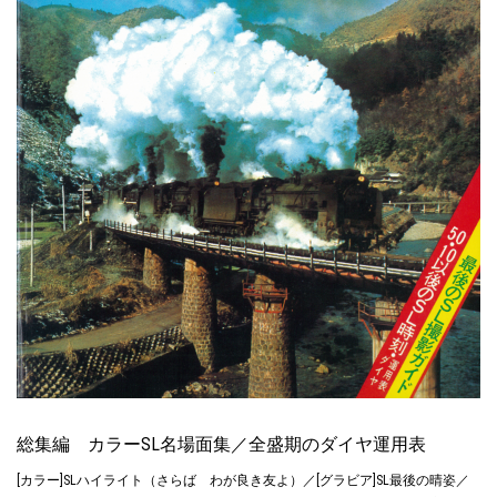
総集編 カラーSL名場面集／全盛期のダイヤ運用表
[カラー]SLハイライト（さらば わが良き友よ）／[グラビア]SL最後の晴姿／