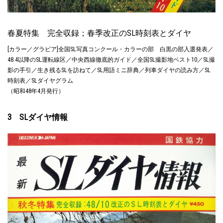
春夏特集 完全収録；春季改正のSL時刻表とダイヤ
[カラー／グラビア]全国SL写真コンクール・カラーの部 白黒の部入選発表／
48.4以降のSL運転線区／中央西線徹底的ガイド／全国SL撮影地ベスト10／SL撮
影の手引／生き残るSLを訪ねて／SL用語ミニ辞典／列車ダイヤの読み方／SL
時刻表／SLダイヤグラム
（昭和48年4月発行）
3 SLダイヤ情報