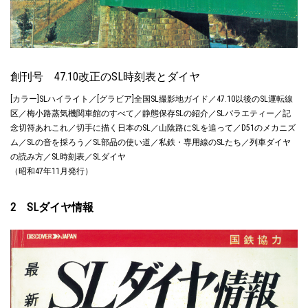
創刊号 47.10改正のSL時刻表とダイヤ
[カラー]SLハイライト／[グラビア]全国SL撮影地ガイド／47.10以後のSL運転線
区／梅小路蒸気機関車館のすべて／静態保存SLの紹介／SLバラエティー／記
念切符あれこれ／切手に描く日本のSL／山陰路にSLを追って／D51のメカニズ
ム／SLの音を採ろう／SL部品の使い道／私鉄・専用線のSLたち／列車ダイヤ
の読み方／SL時刻表／SLダイヤ
（昭和47年11月発行）
2 SLダイヤ情報