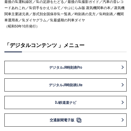
最後のSL運転線区／SLの足跡をたどる／最後のSL撮影ガイド／汽車の音レコ
ードあれこれ／SL切手をかえりみて／やぶにらみ版 蒸気機関車の本／蒸気機
関車主要諸元表／形式別全国保存SL一覧表／時刻表の見方／SL時刻表／機関
車運用表／SLダイヤグラム／SL最盛期の列車ダイヤ
（昭和50年10月発行）
「デジタルコンテンツ 」メニュー
デジタルJR時刻表Pro
デジタルJR時刻表Lite
DJ鉄道楽ナビ
交通新聞電子版