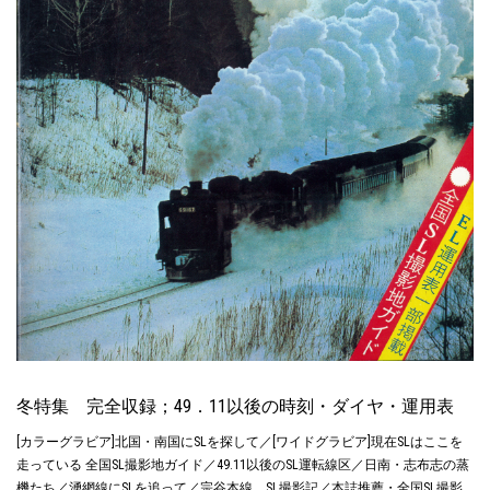
冬特集 完全収録；49．11以後の時刻・ダイヤ・運用表
[カラーグラビア]北国・南国にSLを探して／[ワイドグラビア]現在SLはここを
走っている 全国SL撮影地ガイド／49.11以後のSL運転線区／日南・志布志の蒸
機たち／湧網線にSLを追って／宗谷本線，SL撮影記／本誌推薦・全国SL撮影