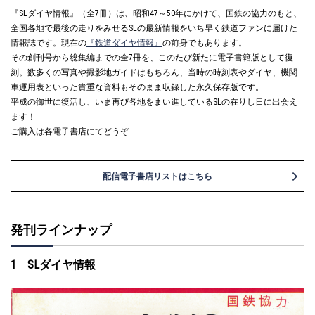
『SLダイヤ情報』（全7冊）は、昭和47～50年にかけて、国鉄の協力のもと、
全国各地で最後の走りをみせるSLの最新情報をいち早く鉄道ファンに届けた
情報誌です。現在の
『鉄道ダイヤ情報』
の前身でもあります。
その創刊号から総集編までの全7冊を、このたび新たに電子書籍版として復
刻。数多くの写真や撮影地ガイドはもちろん、当時の時刻表やダイヤ、機関
車運用表といった貴重な資料もそのまま収録した永久保存版です。
平成の御世に復活し、いま再び各地をまい進しているSLの在りし日に出会え
ます！
ご購入は各電子書店にてどうぞ
配信電子書店リストはこちら
発刊ラインナップ
1 SLダイヤ情報