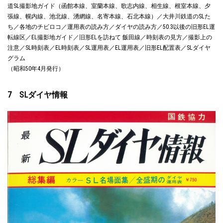
道SL撮影地ガイド（函館本線、室蘭本線、歌志内線、相生線、根室本線、夕
張線、幌内線、池北線、湧網線、名寄本線、石北本線）／大井川鉄道のSLた
ち／各地のチビロコ／運用表の読み方／ダイヤの読み方／50.3以後の旧形EL運
転線区／EL撮影地ガイド／旧形ELを訪ねて 飯田線／時刻表の見方／撮影上の
注意／SL時刻表／EL時刻表／SL運用表／EL運用表／旧形EL配置表／SLダイヤ
グラム
（昭和50年4月発行）
7 SLダイヤ情報