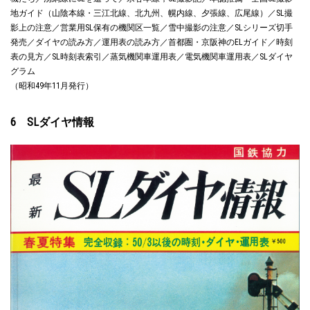
地ガイド（山陰本線・三江北線、北九州、幌内線、夕張線、広尾線）／SL撮
影上の注意／営業用SL保有の機関区一覧／雪中撮影の注意／SLシリーズ切手
発売／ダイヤの読み方／運用表の読み方／首都圏・京阪神のELガイド／時刻
表の見方／SL時刻表索引／蒸気機関車運用表／電気機関車運用表／SLダイヤ
グラム
（昭和49年11月発行）
6 SLダイヤ情報