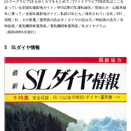
[カラーグラビア]きえゆくカマをもとめて／[ワイドグラビア]現在SLはここを
走っている全国SL撮影地ガイド／49.5以降のSL運転線区／現地ルポ・山陰本線
SLに乗って／全国SL撮影地ガイド／私鉄のSLたち／保存されているSL／D51，
四態／EL，その変遷／運用表の読み方／ダイヤの読み方／時刻表の見方／SL
時刻表／蒸気機関車運用表／電気機関車運用表／SLダイヤグラム
（昭和49年5月発行）
5 SLダイヤ情報