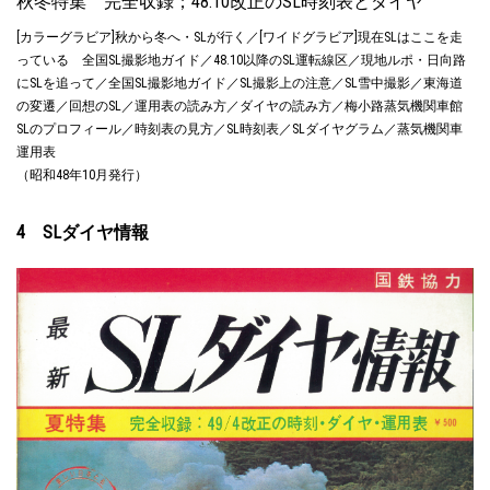
秋冬特集 完全収録；48.10改正のSL時刻表とダイヤ
[カラーグラビア]秋から冬へ・SLが行く／[ワイドグラビア]現在SLはここを走
っている 全国SL撮影地ガイド／48.10以降のSL運転線区／現地ルポ・日向路
にSLを追って／全国SL撮影地ガイド／SL撮影上の注意／SL雪中撮影／東海道
の変遷／回想のSL／運用表の読み方／ダイヤの読み方／梅小路蒸気機関車館
SLのプロフィール／時刻表の見方／SL時刻表／SLダイヤグラム／蒸気機関車
運用表
（昭和48年10月発行）
4 SLダイヤ情報