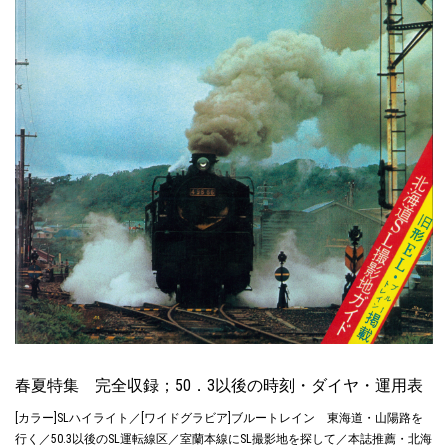
春夏特集 完全収録；50．3以後の時刻・ダイヤ・運用表
[カラー]SLハイライト／[ワイドグラビア]ブルートレイン 東海道・山陽路を
行く／50.3以後のSL運転線区／室蘭本線にSL撮影地を探して／本誌推薦・北海