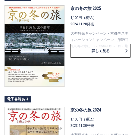
巻頭企画では、千家十職の塗師・中
村宗哲さん、陶芸家・諏訪蘇山さん
京の冬の旅 2025
の姉妹スペシャル対談、60回記念企
1,100円（税込）
画として京都出身の俳優・西村和彦
2024.11.28発売
さんのインタビューを掲載。「京の
冬の旅」を事前予約で楽しめるプラ
大型観光キャンペーン・京都デステ
ンや特別イベント情報にも注目で
ィネーションキャンペーン「第59回
す。
京の冬の旅」（2025年1月～3月）期
詳しく見る
間中の観光情報を盛り込んだ、冬の
京都の旅のガイドブックです。
世界遺産の寺院や京都市内の観音霊
場など、普段は見ることができない
非公開文化財の特別公開15件をはじ
め、未来へ受け継ぐべき価値ある近
代化産業遺産やランドスケープ遺産
などの紹介、京版画の世界を紐解く
電子書籍あり
特集も。また、巻頭企画では、華道
家で写真家の池坊専宗さん、彫刻
京の冬の旅 2024
家・名和晃平さんのインタビューを
1,100円（税込）
掲載。「京の冬の旅」を事前予約で
2023.11.30発売
楽しめるプランや特別イベント、列
車の時刻検索に便利なアプリの情報
大型観光キャンペーン・京都デステ