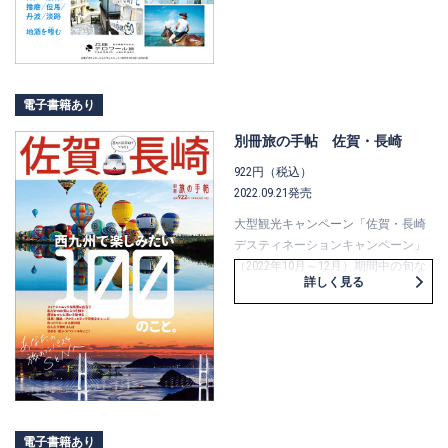
「名湯」「歴史」「鉄路」の5テーマ
ごとに、とっておきの「10選」をご
紹介。広大で変化に富んだ土地の個
性を五感で味わう「兵庫テロワール
旅」へと誘います。2023年に世界遺
電子書籍あり
産登録30周年を迎える姫路城をはじ
め、但馬牛や明石鯛など山海の幸、
別冊旅の手帖 佐賀・長崎
城崎温泉・有馬温泉といった情緒あ
922円（税込）
る温泉……と、兵庫の魅力がたっぷり
2022.09.21発売
詰まった一冊です。兵庫の地酒の特
集や、列車の時刻検索に便利なアプ
大型観光キャンペーン「佐賀・長崎
リの情報も。
デスティネーションキャンペーン」
（2022年10月～12月）期間中の旬な
詳しく見る
観光地情報を盛り込んだ佐賀・長崎
旅行のガイドブックです。2022年9月
23日の西九州新幹線の開業で注目を
集める、佐賀県と長崎県で「楽しみ
たいこと」を、“見つけたい”“癒やさ
れたい”“体験したい”など、7つのテー
マにわけて100件ご紹介。一度は出合
いたい感動的な風景や、シュガーロ
電子書籍あり