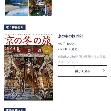
時代より受け継がれる京舞井上流を
知県）でキャンペーンを開催。
継承する思いを、磯田さんには歴史
四国の山々や渓谷を色とりどりに染
都市・京都の魅力や利休・有楽斎の
める紅葉絶景スポットや、フォトジ
足跡を辿る京の冬の旅についてお伺
ェニックな水辺の景色を美しい写真
いしました。
の数々で紹介。また、しまなみ海道
電子書籍あり
ミニ特集は「ノスタルジックなレト
や四万十エリアなど四国ならではの
ロ・モダン建築巡り」。明治から昭
景色や食を、さわやかな風に乗って
京の冬の旅 2021
和にかけて建てられた美しい近代建
楽しむレンタサイクルの旅のほか、
922円（税込）
築を写真とイラストMAPで紹介して
地域のグルメを味わいながら沿線の
2020.12.09発売
います。 このほか、京の冬の旅を事
景色を堪能できる四国の観光列車も
前予約で楽しめる体験型観光プラン
クローズアップ。
自治体とJRが共同で展開する大型観
やイベントなど、京の冬の旅を満喫
四国をくるりとめぐってまだ見ぬ絶
光キャンペーン
できる情報満載の一冊です。
景とわくわく体験に出合える、四国
「デスティネーションキャンペー
詳しく見る
を楽しむ情報満載の一冊です。
ン」の公式ガイドブックが「別冊旅
の手帖」です。
京都デスティネーションキャンペー
ン「第55回 京の冬の旅」は、
「京都に見る日本の文化」をメイン
として、「京の名宝 美の遺産」がテ
ーマ。
本誌では今回も全12カ所の寺院で行
電子書籍あり