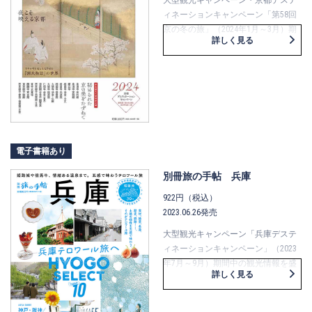
にも注目です。
ィネーションキャンペーン「第58回
京の冬の旅」（2024年1月～3月）期
詳しく見る
間中の観光情報を盛り込んだ、冬の
京都の旅のガイドブックです。『源
氏物語』や龍にまつわる寺院など、
普段は見ることができない非公開文
化財の特別公開15件をはじめ、『源
氏物語』の世界を紐解く特集や、イ
ルミネーションなど夜におすすめの
観光スポットの紹介も。また、巻頭
電子書籍あり
企画では、「有職料理 萬亀楼」11代
別冊旅の手帖 兵庫
目若主人で生間流式庖丁31代目次期
継承者の小西雄大さん、石の彫刻
922円（税込）
家・樂雅臣さんのインタビューを掲
2023.06.26発売
載。「京の冬の旅」を事前予約で楽
大型観光キャンペーン「兵庫デステ
しめるプランや特別イベント、列車
ィネーションキャンペーン」（2023
の時刻検索に便利なアプリの情報に
年7月～9月）期間中の観光情報を盛
も注目です。
詳しく見る
り込んだ、兵庫の旅のガイドブック
です。巻頭の特集「HYOGO
SELECT10」では「食材」「絶景」