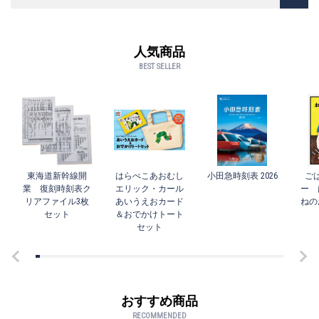
本県の魅力が詰まった一冊です。
人気商品
BEST SELLER
東海道新幹線開
はらぺこあおむし
小田急時刻表 2026
ご
業 復刻時刻表ク
エリック・カール
ー 
リアファイル3枚
あいうえおカード
ねの
セット
＆おでかけトート
セット
おすすめ商品
RECOMMENDED