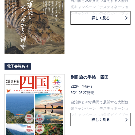
ルーツ狩りなど、さまざまな旅のス
自治体とJRが共同で展開する大型観
タイルを紹介しています。列車情報
光キャンペーン「デスティネーショ
も要チェック！
ンキャンペーン」の公式ガイドブッ
詳しく見る
クが「別冊旅の手帖」です。
2022年１月～3月に開催される、京都
デスティネーションキャンペーン
「第56回京の冬の旅」は、「京都に
みる日本の文化」として、京都が誇
る国宝・重要文化財級の「建築の
美」と、千利休や織田有楽斎、古田
織部など「茶人ゆかりの禅寺」がテ
電子書籍あり
ーマ。
本誌では、全14カ所で行われる非公
別冊旅の手帖 四国
開文化財の特別公開をはじめ、効率
922円（税込）
よく特別公開箇所をめぐる「定期観
2021.08.27発売
光バス特別コース」や、少人数でめ
ぐるジャンボタクシー相乗りプラン
自治体とJRが共同で展開する大型観
などを紹介しています。
光キャンペーン「デスティネーショ
巻頭企画では、京舞井上流の若き後
ンキャンペーン」の公式ガイドブッ
詳しく見る
継者・井上安寿子さんと、歴史学
クが「別冊旅の手帖」です。
者・磯田道史さんのお二人にそれぞ
2021年10月から12月の3カ月間は、四
れインタビュー。井上さんには江戸
国4県（徳島県・香川県・愛媛県・高