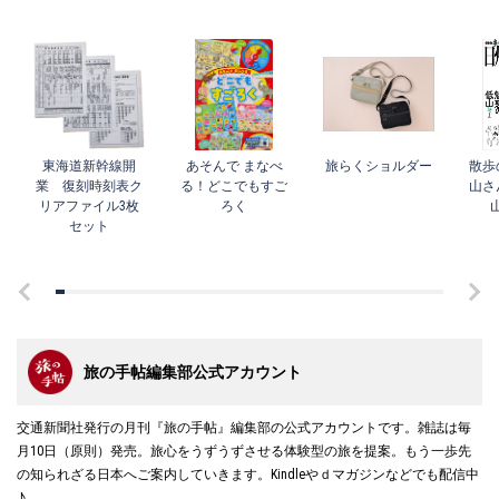
東海道新幹線開
あそんで まなべ
旅らくショルダー
散歩
業 復刻時刻表ク
る！どこでもすご
山さ
リアファイル3枚
ろく
セット
旅の手帖編集部公式アカウント
交通新聞社発行の月刊『旅の手帖』編集部の公式アカウントです。雑誌は毎
月10日（原則）発売。旅心をうずうずさせる体験型の旅を提案。もう一歩先
の知られざる日本へご案内していきます。Kindleやｄマガジンなどでも配信中
♪