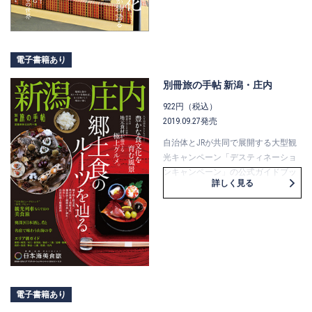
て、「京の御大礼 雅の御所文化」と
「明智光秀と戦国の英傑たち」がテ
ーマ。
本誌では今回も全15カ所の寺院で行
電子書籍あり
われる非公開文化財の特別公開をは
じめ、効率よく非公開文化財をめぐ
別冊旅の手帖 新潟・庄内
る「定期観光バス特別コース」を紹
922円（税込）
介しています。
2019.09.27発売
巻頭企画では、平安遷都から1000年
以上もの間、京都で執り行われた御
自治体とJRが共同で展開する大型観
大礼の調度品の数々を掲載。
光キャンペーン「デスティネーショ
また、京都で能楽を楽しむ魅力につ
ンキャンペーン」の公式ガイドブッ
詳しく見る
いて伺った能楽師・片山九郎右衛門
クが「別冊旅の手帖」です。
さんのインタビューや初めての方で
10月から12月の3カ月間は新潟県と山
も親しめるポイントをまとめた「京
形県庄内エリアでキャンペーンを開
で嗜む能・狂言の世界」のほか、京
催。
都での伝統行事・伝統工芸・衣食住
食や酒の「おいしさ」だけでなく、
遊に見る「粋と雅の御所文化」を特
食文化の背景にある人々の営みや風
集、「明智光秀ゆかりのスポット」
土に着目しながら各地域を紹介。
も見逃せません。
地場産食材を使った料理を堪能でき
電子書籍あり
京の冬の旅ならではの観光プラン
る列車や温泉宿など、すべての特集