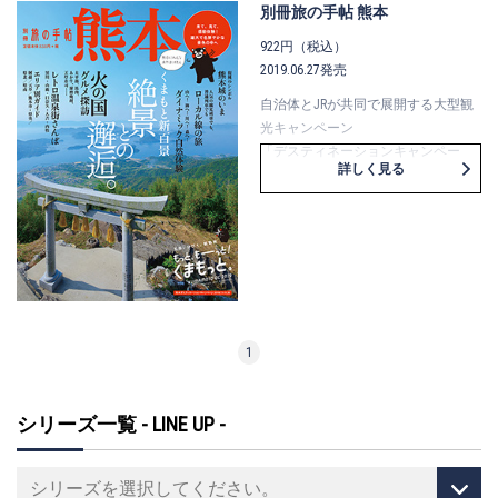
「京都『千年の心得』」など、さま
が食づくし。
別冊旅の手帖 熊本
ざまなキャンペーン情報も盛りだく
新潟県・庄内エリアの美食旅に出か
922円（税込）
さんです。
けたくなる一冊です。
2019.06.27発売
自治体とJRが共同で展開する大型観
光キャンペーン
「デスティネーションキャンペー
詳しく見る
ン」の公式ガイドブックが「別冊旅
の手帖」です。
7月から9月の3カ月間は熊本県でキャ
ンペーンを開催。
阿蘇・天草をはじめとした夏を遊び
尽くす自然体験、爽快な大草原や
涼感あふれる滝といった感動的な絶
景、多彩な車両でめぐる列車旅な
1
ど、
雄大な熊本を満喫できる特集をライ
ンナップ。
シリーズ一覧 - LINE UP -
レトロな温泉街を訪ねたり、火の国
のご当地グルメを堪能したりと、
“もっと、もーっと！”楽しみたい熊