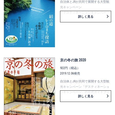
世界へ。
盛りだくさんの一冊です。
自治体とJRが共同で展開する大型観
京の冬の旅ならではの観光プラン
光キャンペーン
「京都『千年の心得』」など、さま
「デスティネーションキャンペー
詳しく見る
ざまなキャンペーン情報も盛りだく
ン」の公式ガイドブックが「別冊旅
さんです。
の手帖」です。
4月から6月の3カ月間は群馬県と埼玉
県北部・秩父地域でキャンペーンを
開催。
絹産業で発展してきたレトロな町、
全国有数の温泉地の数々、
山や川でのアクティビティ、ＳＬや
京の冬の旅 2020
ローカル線に乗って楽しむ旅などを
紹介。
922円（税込）
春の花の名所をダイナミックな写真
2019.12.06発売
で掲載し、花を育て守り続ける人々
自治体とJRが共同で展開する大型観
にもクローズアップ。
光キャンペーン「デスティネーショ
わくわくの旅の情報が満載の一冊で
ンキャンペーン」の公式ガイドブッ
す。
詳しく見る
クが「別冊旅の手帖」です。
京都デスティネーションキャンペー
ン「第54回 京の冬の旅」は、「京都
にみる日本の文化」をメインとし