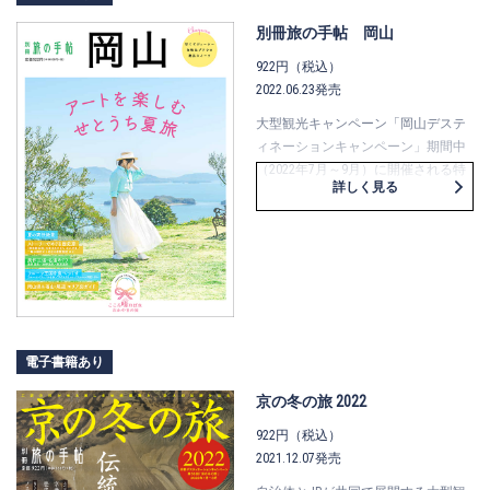
ードのスイーツ巡り、美肌の温泉、
離島旅など、佐賀と長崎でやってみ
別冊旅の手帖 岡山
たいことが見つかる一冊です。佐
922円（税込）
賀・長崎生まれのグルメ情報や、旅
2022.06.23発売
行計画に便利な西九州新幹線の時刻
表も掲載。
大型観光キャンペーン「岡山デステ
ィネーションキャンペーン」期間中
（2022年7月～9月）に開催される特
詳しく見る
別なイベントや観光地情報をたっぷ
り盛り込んだ岡山旅行のガイドブッ
クです。
夏から秋の岡山の楽しみ方を「アー
ト」「ビュー」「ヒストリー」「リ
ラックス」「テイスト」の５つのテ
ーマで紹介。カラフルで可愛いマス
キングテープと瀬戸内海がコラボし
電子書籍あり
たアートイベント、海・山・高原・
花畑・美しい星空など岡山で出合え
京の冬の旅 2022
る自然豊かな絶景、日本遺産のスト
922円（税込）
ーリーをたどる歴史旅、フルーツ王
2021.12.07発売
国が誇る桃とブドウのスイーツやフ